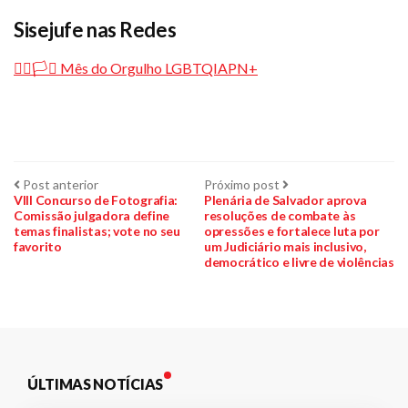
Sisejufe nas Redes
🏳️‍🌈🏳️‍⚧️ Mês do Orgulho LGBTQIAPN+
Navegação
Post
Próximo
Post anterior
Próximo post
anterior:
post:
VIII Concurso de Fotografia:
Plenária de Salvador aprova
Comissão julgadora define
resoluções de combate às
de
temas finalistas; vote no seu
opressões e fortalece luta por
favorito
um Judiciário mais inclusivo,
Post
democrático e livre de violências
ÚLTIMAS NOTÍCIAS