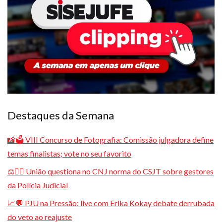
Plano de Saúde
Assistência Funeral
Pós-graduação
Facebook
Instagram
Twitter
Youtube
TikTok
Whatsapp
Destaques da Semana
📸🗳️ VIII Concurso de Fotografia: Comissão julgadora define
temas finalistas; vote no seu favorito
⚖️👮‍♂️ União questiona no CNJ norma do CSJT sobre gestores
da Polícia Judicial
📈💬 PJU na Pressão: live com Erika Kokay debate derrubada
do veto ao reajuste