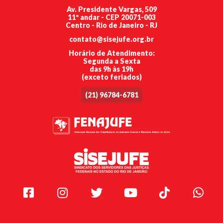
Av. Presidente Vargas, 509
11º andar - CEP 20071-003
Centro - Rio de Janeiro - RJ
contato@sisejufe.org.br
Horário de Atendimento:
Segunda a Sexta
das 9h às 19h
(exceto feriados)
(21) 96784-6781
Facebook
Instagram
Twitter
Youtube
TikTok
Whats