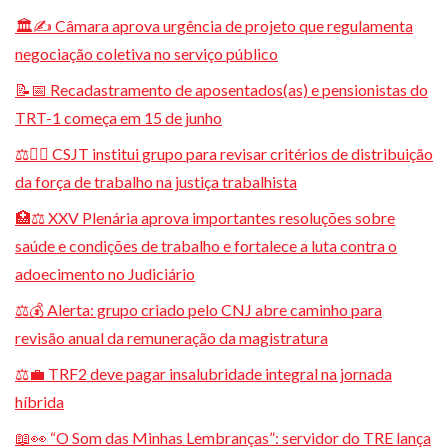
🏛️✍️ Câmara aprova urgência de projeto que regulamenta
negociação coletiva no serviço público
📝📅 Recadastramento de aposentados(as) e pensionistas do
TRT-1 começa em 15 de junho
⚖️👩‍⚖️ CSJT institui grupo para revisar critérios de distribuição
da força de trabalho na justiça trabalhista
🏥⚖️ XXV Plenária aprova importantes resoluções sobre
saúde e condições de trabalho e fortalece a luta contra o
adoecimento no Judiciário
⚖️💰 Alerta: grupo criado pelo CNJ abre caminho para
revisão anual da remuneração da magistratura
⚖️💼 TRF2 deve pagar insalubridade integral na jornada
híbrida
📖👀 “O Som das Minhas Lembranças”: servidor do TRE lança