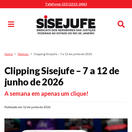
Telefone: (21) 2215-2443
MENU
Início
Sindicalize-se
Notícias
Artigos
Publicações
Pesquisa
Home
Notícias
Clipping Sisejufe – 7 a 12 de junho de 2026
Jurídico
Clipping Sisejufe – 7 a 12 de
Diretoria
O Sindicato
junho de 2026
Agenda
A semana em apenas um clique!
Casa do Alto
Sede Campestre
Publicado em 12 de junho de 2026
Nossos Convênios
Gympass Wellhub
Seguro Auto