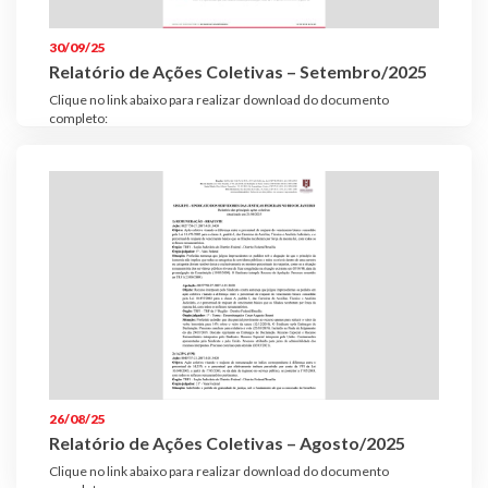
Plano de Saúde
30/09/25
Assistência Funeral
Relatório de Ações Coletivas – Setembro/2025
Pós-graduação
Clique no link abaixo para realizar download do documento
completo:
Facebook
Instagram
Twitter
Youtube
TikTok
Whatsapp
26/08/25
Relatório de Ações Coletivas – Agosto/2025
Clique no link abaixo para realizar download do documento