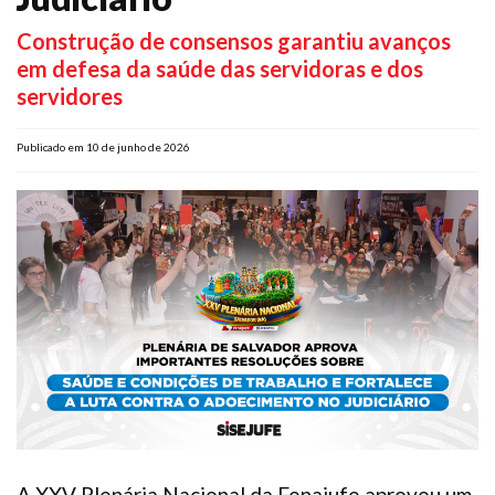
Plano de Saúde
Construção de consensos garantiu avanços
Assistência Funeral
em defesa da saúde das servidoras e dos
Pós-graduação
servidores
Facebook
Instagram
Twitter
Youtube
TikTok
Whatsapp
Publicado em 10 de junho de 2026
A XXV Plenária Nacional da Fenajufe aprovou um