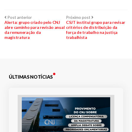
Navegação
Post
Próximo
Post anterior
Próximo post
anterior:
post:
Alerta: grupo criado pelo CNJ
CSJT institui grupo para revisar
abre caminho para revisão anual
critérios de distribuição da
de
da remuneração da
força de trabalho na justiça
magistratura
trabalhista
Post
ÚLTIMAS NOTÍCIAS