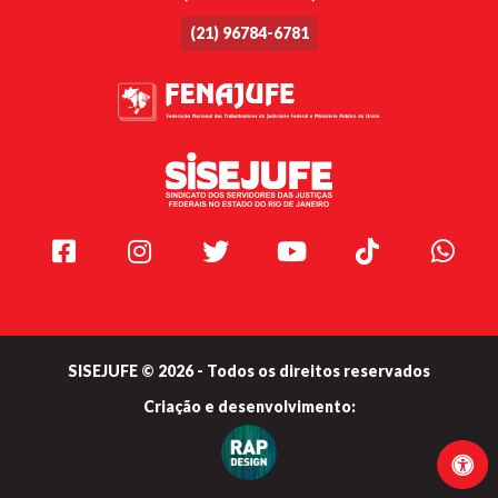
(21) 96784-6781
Facebook
Instagram
Twitter
Youtube
TikTok
Whats
SISEJUFE © 2026 - Todos os direitos reservados
Criação e
desenvolvimento: