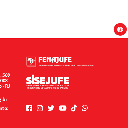
, 509
-003
 - RJ
g.br
Facebook
Instagram
Twitter
Youtube
TikTok
Whatsapp
nto: