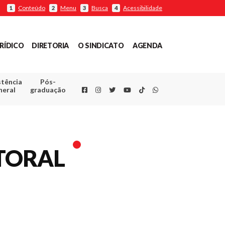
Conteúdo
Menu
Busca
Acessibilidade
1
2
3
4
RÍDICO
DIRETORIA
O SINDICATO
AGENDA
stência
Pós-
Facebook
Instagram
Twitter
Youtube
TikTok
Whatsapp
neral
graduação
TORAL