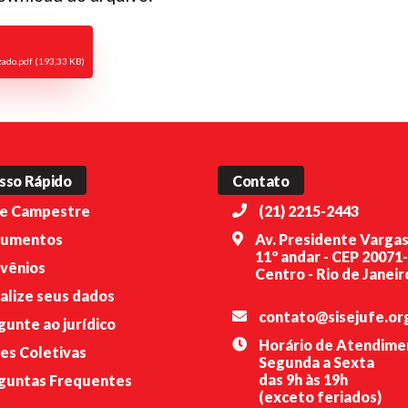
zado.pdf (193,33 KB)
sso Rápido
Contato
e Campestre
(21) 2215-2443
umentos
Av. Presidente Vargas
11º andar - CEP 20071
vênios
Centro - Rio de Janeiro
alize seus dados
contato@sisejufe.or
gunte ao jurídico
Horário de Atendime
es Coletivas
Segunda a Sexta
das 9h às 19h
guntas Frequentes
(exceto feriados)