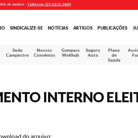
Rio de Janeiro -
Telefone: (21) 2215-2443
CIO
SINDICALIZE-SE
NOTÍCIAS
ARTIGOS
PUBLICAÇÕES
JU
Sede
Nossos
Gympass
Seguro
Plano
Assi
Campestre
Convênios
Wellhub
Auto
de
Fu
Saúde
MENTO INTERNO ELEI
download do arquivo: