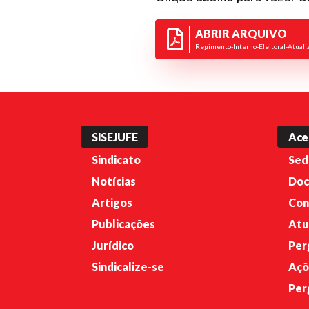
ABRIR ARQUIVO
Regimento-Interno-Eleitoral-Atuali
SISEJUFE
Ace
Sindicato
Sed
Notícias
Doc
Artigos
Con
Publicações
Atu
Jurídico
Per
Sindicalize-se
Açõ
Per