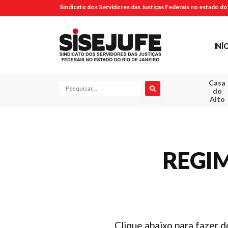
Sindicato dos Servidores das Justiças Federais no estado do 
INÍ
Casa
Pesquisa
do
Alto
REGI
Clique abaixo para fazer 