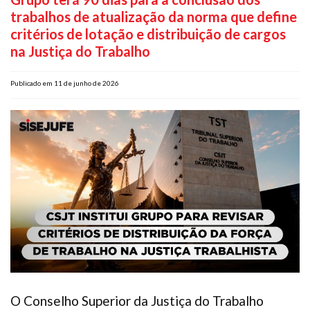
trabalhos de atualização da norma que define
Plano de Saúde
critérios de lotação e distribuição de cargos
Assistência Funeral
na Justiça do Trabalho
Pós-graduação
Facebook
Instagram
Twitter
Youtube
TikTok
Whatsapp
Publicado em 11 de junho de 2026
O Conselho Superior da Justiça do Trabalho