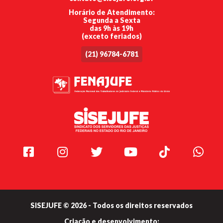
Horário de Atendimento:
Segunda a Sexta
das 9h às 19h
(exceto feriados)
(21) 96784-6781
Facebook
Instagram
Twitter
Youtube
TikTok
Whats
SISEJUFE © 2026 - Todos os direitos reservados
Criação e
desenvolvimento: