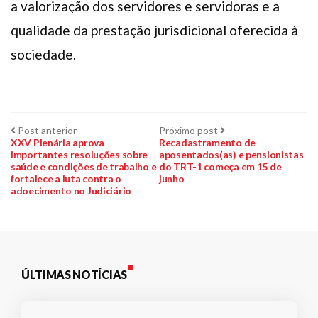
a valorização dos servidores e servidoras e a
qualidade da prestação jurisdicional oferecida à
sociedade.
Navegação
Post
Próximo
Post anterior
Próximo post
anterior:
post:
XXV Plenária aprova
Recadastramento de
importantes resoluções sobre
aposentados(as) e pensionistas
de
saúde e condições de trabalho e
do TRT-1 começa em 15 de
fortalece a luta contra o
junho
Post
adoecimento no Judiciário
ÚLTIMAS NOTÍCIAS