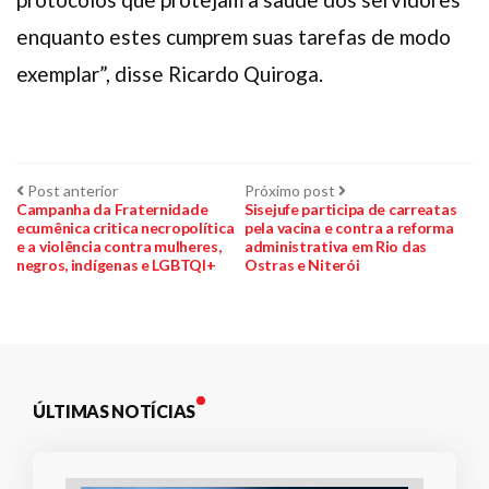
enquanto estes cumprem suas tarefas de modo
exemplar”, disse Ricardo Quiroga.
Navegação
Post
Próximo
Post anterior
Próximo post
anterior:
post:
Campanha da Fraternidade
Sisejufe participa de carreatas
ecumênica critica necropolítica
pela vacina e contra a reforma
de
e a violência contra mulheres,
administrativa em Rio das
negros, indígenas e LGBTQI+
Ostras e Niterói
Post
ÚLTIMAS NOTÍCIAS