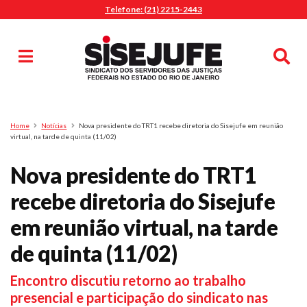
Telefone: (21) 2215-2443
MENU
Início
Sindicalize-se
Notícias
Artigos
Publicações
Pesquisa
Home
Notícias
Nova presidente do TRT1 recebe diretoria do Sisejufe em reunião
Jurídico
virtual, na tarde de quinta (11/02)
Diretoria
Nova presidente do TRT1
O Sindicato
recebe diretoria do Sisejufe
Agenda
em reunião virtual, na tarde
Casa do Alto
Sede Campestre
de quinta (11/02)
Nossos Convênios
Encontro discutiu retorno ao trabalho
Gympass Wellhub
presencial e participação do sindicato nas
Seguro Auto