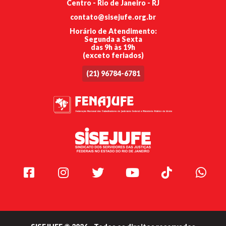
Centro - Rio de Janeiro - RJ
contato@sisejufe.org.br
Horário de Atendimento:
Segunda a Sexta
das 9h às 19h
(exceto feriados)
(21) 96784-6781
Facebook
Instagram
Twitter
Youtube
TikTok
Whats