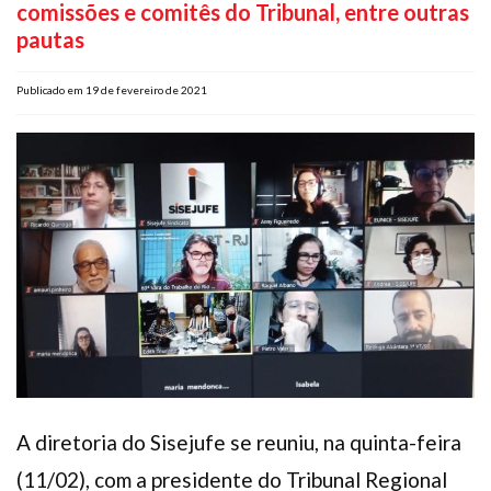
comissões e comitês do Tribunal, entre outras
Plano de Saúde
pautas
Assistência Funeral
Pós-graduação
Publicado em 19 de fevereiro de 2021
Facebook
Instagram
Twitter
Youtube
TikTok
Whatsapp
A diretoria do Sisejufe se reuniu, na quinta-feira
(11/02), com a presidente do Tribunal Regional