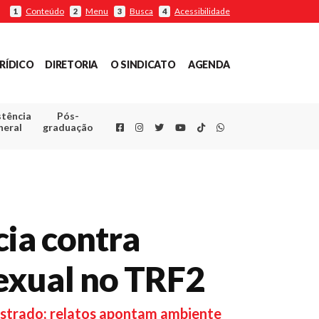
Conteúdo
Menu
Busca
Acessibilidade
1
2
3
4
RÍDICO
DIRETORIA
O SINDICATO
AGENDA
stência
Pós-
Facebook
Instagram
Twitter
Youtube
TikTok
Whatsapp
neral
graduação
cia contra
exual no TRF2
istrado; relatos apontam ambiente