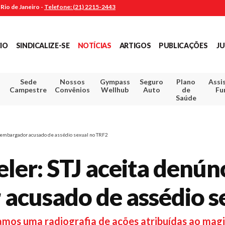
Rio de Janeiro -
Telefone: (21) 2215-2443
CIO
SINDICALIZE-SE
NOTÍCIAS
ARTIGOS
PUBLICAÇÕES
JU
Sede
Nossos
Gympass
Seguro
Plano
Assi
Campestre
Convênios
Wellhub
Auto
de
Fu
Saúde
esembargador acusado de assédio sexual no TRF2
ler: STJ aceita denún
acusado de assédio s
mos uma radiografia de ações atribuídas ao mag