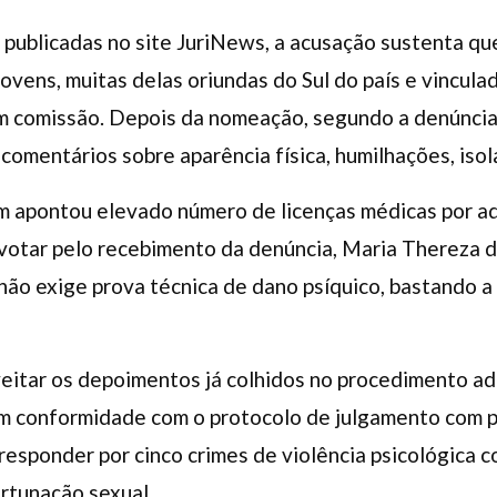
publicadas no site JuriNews, a acusação sustenta qu
ovens, muitas delas oriundas do Sul do país e vincula
em comissão. Depois da nomeação, segundo a denúncia
, comentários sobre aparência física, humilhações, is
m apontou elevado número de licenças médicas por a
votar pelo recebimento da denúncia, Maria Thereza d
 não exige prova técnica de dano psíquico, bastando
itar os depoimentos já colhidos no procedimento adm
 em conformidade com o protocolo de julgamento com 
responder por cinco crimes de violência psicológica co
rtunação sexual.