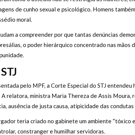
rdagens de cunho sexual e psicológico. Homens também
ssédio moral.
judam a compreender por que tantas denúncias demor
resálias, o poder hierárquico concentrado nas mãos
punidade.
 STJ
sentada pelo MPF, a Corte Especial do STJ entendeu 
. A relatora, ministra Maria Thereza de Assis Moura, 
a, ausência de justa causa, atipicidade das condutas e
dor teria criado no gabinete um ambiente “tóxico e h
trolar, constranger e humilhar servidoras.