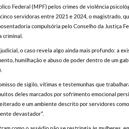
lico Federal (MPF) pelos crimes de violência psicológ
cinco servidoras entre 2021 e 2024, o magistrado, qu
sentadoria compulsória pelo Conselho da Justiça Fed
 criminal.
judicial, o caso revela algo ainda mais profundo: a 
mento, humilhação e abuso de poder dentro de um gab
.
omisso de sigilo, vítimas e testemunhas que trabalh
muitos deles marcados por sofrimento emocional pers
terado e um ambiente descrito por servidores como “t
ente devastador”.
ram como o assédio não se restringia às mulheres, e