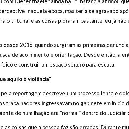
u com Diefenthaeler ainda na 1ª Instância afirmou q
a perceptível naquela época, mas teria se agravado a
a o tribunal e as coisas pioraram bastante, eu já não 
 desde 2016, quando surgiram as primeiras denúncias
busca de acolhimento e orientação. Desde então, a e
rídico e construir um espaço seguro para escuta.
e aquilo é violência”
 pela reportagem descreveu um processo lento e dol
tos trabalhadores ingressavam no gabinete em início 
ente de humilhação era “normal” dentro do Judiciári
e as coisas que a pessoa faz são erradas. Durante m