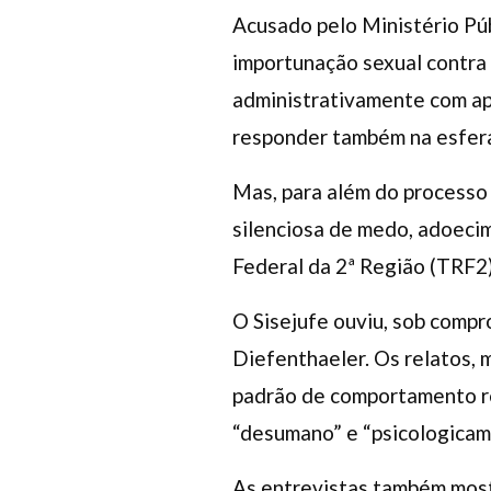
Acusado pelo Ministério Púb
importunação sexual contra 
administrativamente com apo
responder também na esfera
Mas, para além do processo 
silenciosa de medo, adoeci
Federal da 2ª Região (TRF2)
O Sisejufe ouviu, sob compr
Diefenthaeler. Os relatos, 
padrão de comportamento rei
“desumano” e “psicologicam
As entrevistas também most