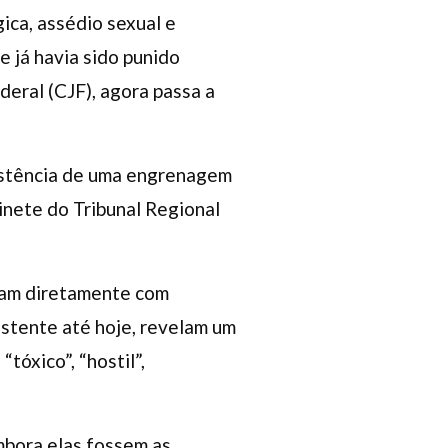
ica, assédio sexual e
e já havia sido punido
eral (CJF), agora passa a
existência de uma engrenagem
inete do Tribunal Regional
aram diretamente com
istente até hoje, revelam um
óxico”, “hostil”,
mbora elas fossem as