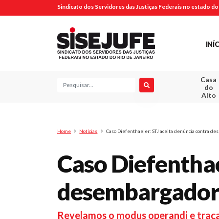
Sindicato dos Servidores das Justiças Federais no estado do 
INÍ
Casa
Pesquisa
do
Alto
Home
Notícias
Caso Diefenthaeler: STJ aceita denúncia contra d
Caso Diefenthae
desembargador 
Revelamos o modus operandi e traça