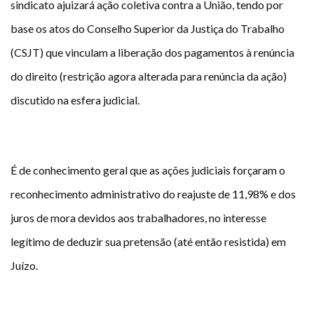
sindicato ajuizará ação coletiva contra a União, tendo por
Plano de Saúde
base os atos do Conselho Superior da Justiça do Trabalho
Assistência Funeral
(CSJT) que vinculam a liberação dos pagamentos à renúncia
Pós-graduação
do direito (restrição agora alterada para renúncia da ação)
Facebook
Instagram
Twitter
Youtube
TikTok
Whatsapp
discutido na esfera judicial.
É de conhecimento geral que as ações judiciais forçaram o
reconhecimento administrativo do reajuste de 11,98% e dos
juros de mora devidos aos trabalhadores, no interesse
legítimo de deduzir sua pretensão (até então resistida) em
Juízo.