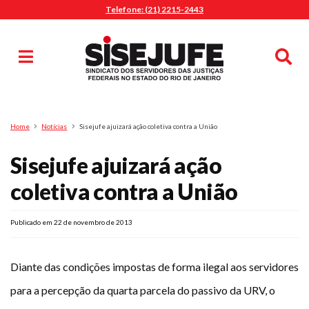
Telefone: (21) 2215-2443
MENU
Início
Sindicalize-se
Notícias
Artigos
Publicações
Pesquisa
Home
Notícias
Sisejufe ajuizará ação coletiva contra a União
Jurídico
Sisejufe ajuizará ação
Diretoria
O Sindicato
coletiva contra a União
Agenda
Publicado em 22 de novembro de 2013
Casa do Alto
Sede Campestre
Nossos Convênios
Diante das condições impostas de forma ilegal aos servidores
Gympass Wellhub
para a percepção da quarta parcela do passivo da URV, o
Seguro Auto