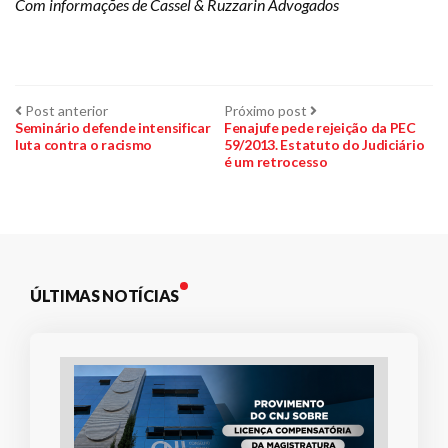
Com informações de Cassel & Ruzzarin Advogados
Navegação
Post
Próximo
Post anterior
Próximo post
anterior:
post:
Seminário defende intensificar
Fenajufe pede rejeição da PEC
luta contra o racismo
59/2013. Estatuto do Judiciário
de
é um retrocesso
Post
ÚLTIMAS NOTÍCIAS