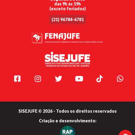
das 9h às 19h
(exceto feriados)
(21) 96784-6781
Facebook
Instagram
Twitter
Youtube
TikTok
Whats
SISEJUFE © 2026 - Todos os direitos reservados
Criação e
desenvolvimento: