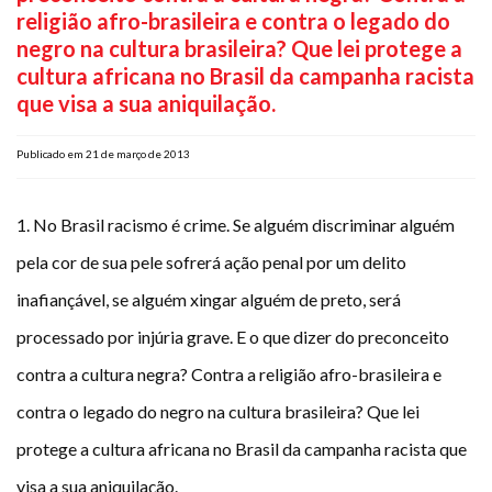
religião afro-brasileira e contra o legado do
Plano de Saúde
negro na cultura brasileira? Que lei protege a
Assistência Funeral
cultura africana no Brasil da campanha racista
Pós-graduação
que visa a sua aniquilação.
Facebook
Instagram
Twitter
Youtube
TikTok
Whatsapp
Publicado em 21 de março de 2013
1. No Brasil racismo é crime. Se alguém discriminar alguém
pela cor de sua pele sofrerá ação penal por um delito
inafiançável, se alguém xingar alguém de preto, será
processado por injúria grave. E o que dizer do preconceito
contra a cultura negra? Contra a religião afro-brasileira e
contra o legado do negro na cultura brasileira? Que lei
protege a cultura africana no Brasil da campanha racista que
visa a sua aniquilação.