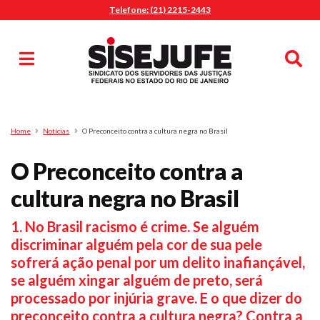
Telefone: (21) 2215-2443
MENU
Início
Sindicalize-se
Notícias
Artigos
Publicações
Pesquisa
Home
Notícias
O Preconceito contra a cultura negra no Brasil
Jurídico
O Preconceito contra a
Diretoria
O Sindicato
cultura negra no Brasil
Agenda
1. No Brasil racismo é crime. Se alguém
Casa do Alto
discriminar alguém pela cor de sua pele
Sede Campestre
sofrerá ação penal por um delito inafiançável,
Nossos Convênios
se alguém xingar alguém de preto, será
Gympass Wellhub
processado por injúria grave. E o que dizer do
preconceito contra a cultura negra? Contra a
Seguro Auto