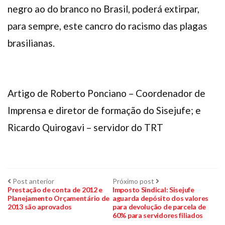
negro ao do branco no Brasil, poderá extirpar,
para sempre, este cancro do racismo das plagas
brasilianas.
Artigo de Roberto Ponciano – Coordenador de
Imprensa e diretor de formação do Sisejufe; e
Ricardo Quirogavi – servidor do TRT
Navegação
Post
Próximo
Post anterior
Próximo post
anterior:
post:
Prestação de conta de 2012 e
Imposto Sindical: Sisejufe
Planejamento Orçamentário de
aguarda depósito dos valores
de
2013 são aprovados
para devolução de parcela de
60% para servidores filiados
Post