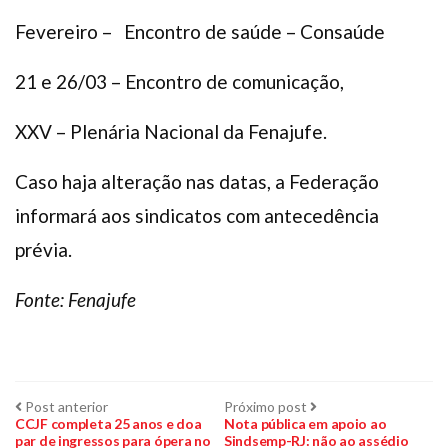
Fevereiro – Encontro de saúde – Consaúde
21 e 26/03 – Encontro de comunicação,
XXV – Plenária Nacional da Fenajufe.
Caso haja alteração nas datas, a Federação
informará aos sindicatos com antecedência
prévia.
Fonte: Fenajufe
Navegação
Post
Próximo
Post anterior
Próximo post
anterior:
post:
CCJF completa 25 anos e doa
Nota pública em apoio ao
par de ingressos para ópera no
Sindsemp-RJ: não ao assédio