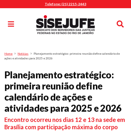
Telefone: (21) 2215-2443
MENU
Início
Sindicalize-se
Notícias
Artigos
Publicações
Pesquisa
Home
Notícias
Planejamento estratégico: primeira reunião define calendário de
Jurídico
ações e atividades para 2025 e 2026
Diretoria
Planejamento estratégico:
O Sindicato
primeira reunião define
Agenda
calendário de ações e
Casa do Alto
Sede Campestre
atividades para 2025 e 2026
Nossos Convênios
Encontro ocorreu nos dias 12 e 13 na sede em
Gympass Wellhub
Brasília com participação máxima do corpo
Seguro Auto