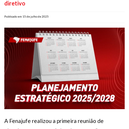
diretivo
Plano de Saúde
Assistência Funeral
Publicado em 15 de julho de 2025
Pós-graduação
Facebook
Instagram
Twitter
Youtube
TikTok
Whatsapp
A Fenajufe realizou a primeira reunião de