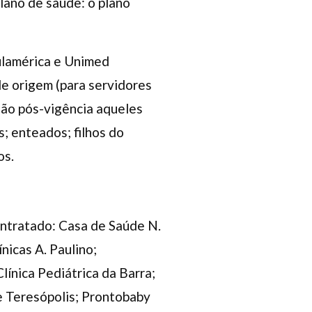
lano de saúde: o plano
ulamérica e Unimed
e origem (para servidores
são pós-vigência aqueles
s; enteados; filhos do
os.
ontratado: Casa de Saúde N.
nicas A. Paulino;
línica Pediátrica da Barra;
e Teresópolis; Prontobaby