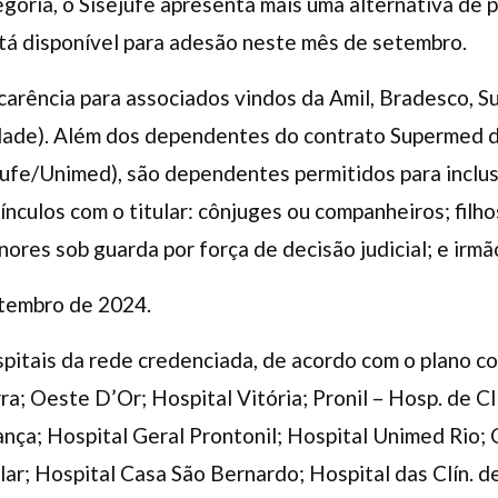
oria, o Sisejufe apresenta mais uma alternativa de p
stá disponível para adesão neste mês de setembro.
arência para associados vindos da Amil, Bradesco, S
ridade). Além dos dependentes do contrato Supermed d
jufe/Unimed), são dependentes permitidos para inclu
nculos com o titular: cônjuges ou companheiros; filho
ores sob guarda por força de decisão judicial; e irmã
etembro de 2024.
pitais da rede credenciada, de acordo com o plano c
ra; Oeste D’Or; Hospital Vitória; Pronil – Hosp. de Clí
nça; Hospital Geral Prontonil; Hospital Unimed Rio; C
r; Hospital Casa São Bernardo; Hospital das Clín. d