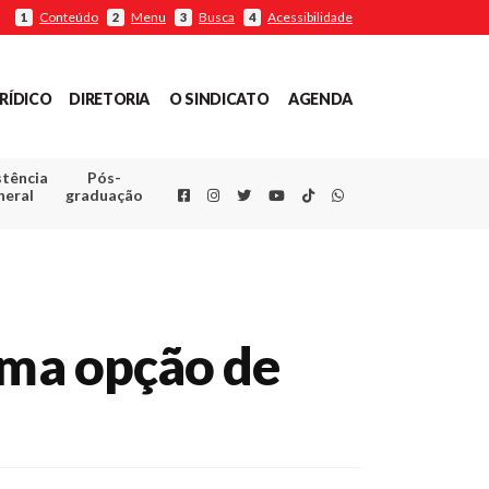
Conteúdo
Menu
Busca
Acessibilidade
1
2
3
4
RÍDICO
DIRETORIA
O SINDICATO
AGENDA
stência
Pós-
Facebook
Instagram
Twitter
Youtube
TikTok
Whatsapp
neral
graduação
uma opção de