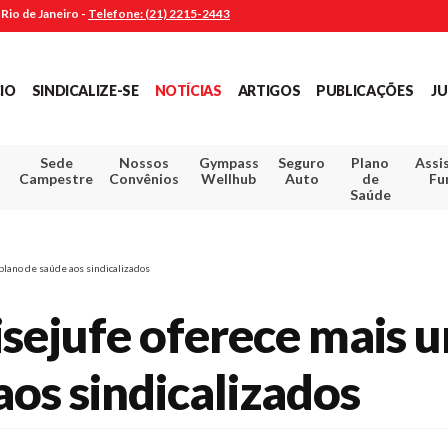
Rio de Janeiro -
Telefone: (21) 2215-2443
CIO
SINDICALIZE-SE
NOTÍCIAS
ARTIGOS
PUBLICAÇÕES
JU
Sede
Nossos
Gympass
Seguro
Plano
Assi
Campestre
Convênios
Wellhub
Auto
de
Fu
Saúde
plano de saúde aos sindicalizados
isejufe oferece mais 
aos sindicalizados