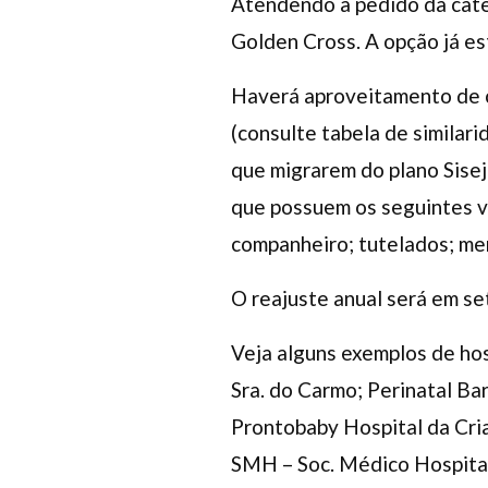
Atendendo a pedido da categ
Golden Cross. A opção já e
Haverá aproveitamento de c
(consulte tabela de simila
que migrarem do plano Sise
que possuem os seguintes ví
companheiro; tutelados; men
O reajuste anual será em s
Veja alguns exemplos de hos
Sra. do Carmo; Perinatal Bar
Prontobaby Hospital da Cria
SMH – Soc. Médico Hospitala