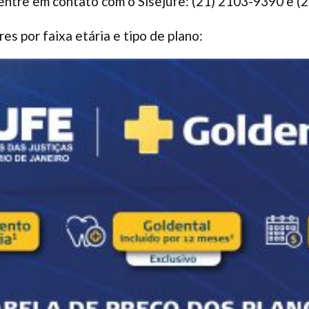
 entre em contato com o Sisejufe: (21) 2103-9390 e 
res por faixa etária e tipo de plano: