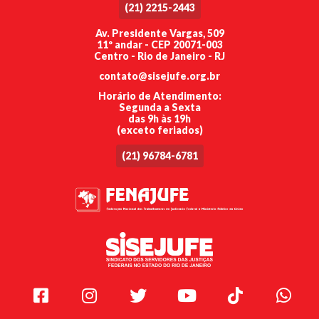
(21) 2215-2443
Av. Presidente Vargas, 509
11º andar - CEP 20071-003
Centro - Rio de Janeiro - RJ
contato@sisejufe.org.br
Horário de Atendimento:
Segunda a Sexta
das 9h às 19h
(exceto feriados)
(21) 96784-6781
Facebook
Instagram
Twitter
Youtube
TikTok
Whats