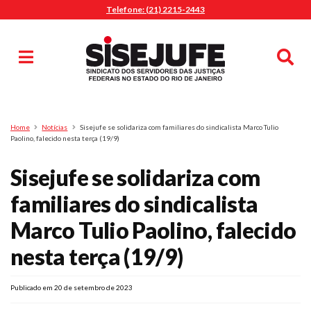
Telefone: (21) 2215-2443
MENU
Início
Sindicalize-se
Notícias
Artigos
Publicações
Pesquisa
Home
Notícias
Sisejufe se solidariza com familiares do sindicalista Marco Tulio
Jurídico
Paolino, falecido nesta terça (19/9)
Diretoria
Sisejufe se solidariza com
O Sindicato
familiares do sindicalista
Agenda
Marco Tulio Paolino, falecido
Casa do Alto
Sede Campestre
nesta terça (19/9)
Nossos Convênios
Gympass Wellhub
Publicado em 20 de setembro de 2023
Seguro Auto