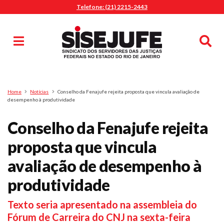
Telefone: (21) 2215-2443
MENU
Início
Sindicalize-se
Notícias
Artigos
Publicações
Pesquisa
Home
Notícias
Conselho da Fenajufe rejeita proposta que vincula avaliação de
Jurídico
desempenho à produtividade
Diretoria
Conselho da Fenajufe rejeita
O Sindicato
proposta que vincula
Agenda
avaliação de desempenho à
Casa do Alto
Sede Campestre
produtividade
Nossos Convênios
Texto seria apresentado na assembleia do
Gympass Wellhub
Fórum de Carreira do CNJ na sexta-feira
Seguro Auto