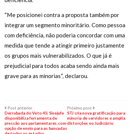
“Me posicionei contra a proposta também por
integrar um segmento minoritário. Como pessoa
com deficiência, não poderia concordar com uma
medida que tende a atingir primeiro justamente
os grupos mais vulnerabilizados. O que já é
prejudicial para todos acaba sendo ainda mais
grave para as minorias”, declarou.
Navegação
Post
Próximo
Post anterior
Próximo post
anterior:
post:
Derrubada do Veto 45: Sisejufe
STJ cria nova gratificação para
disponibiliza ferramenta de
minoria de servidores e amplia
de
pressão aos parlamentares, com
distorções no Judiciário
opção de envio para as bancadas
Post
de todos os estados