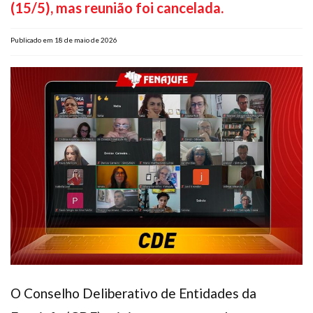
(15/5), mas reunião foi cancelada.
Plano de Saúde
Assistência Funeral
Publicado em 18 de maio de 2026
Pós-graduação
Facebook
Instagram
Twitter
Youtube
TikTok
Whatsapp
O Conselho Deliberativo de Entidades da