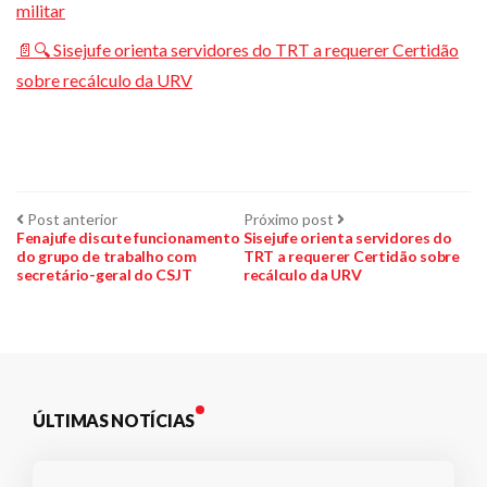
militar
📄🔍 Sisejufe orienta servidores do TRT a requerer Certidão
sobre recálculo da URV
Navegação
Post
Próximo
Post anterior
Próximo post
anterior:
post:
Fenajufe discute funcionamento
Sisejufe orienta servidores do
do grupo de trabalho com
TRT a requerer Certidão sobre
de
secretário-geral do CSJT
recálculo da URV
Post
ÚLTIMAS NOTÍCIAS