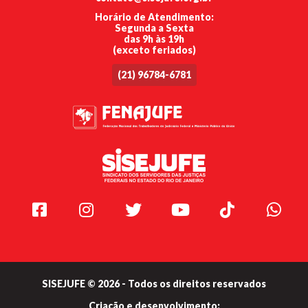
Horário de Atendimento:
Segunda a Sexta
das 9h às 19h
(exceto feriados)
(21) 96784-6781
Facebook
Instagram
Twitter
Youtube
TikTok
Whats
SISEJUFE © 2026 - Todos os direitos reservados
Criação e
desenvolvimento: