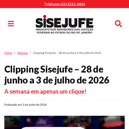
Telefone: (21) 2215-2443
MENU
Início
Sindicalize-se
Notícias
Artigos
Publicações
Pesquisa
Home
Notícias
Clipping Sisejufe – 28 de junho a 3 de julho de 2026
Jurídico
Clipping Sisejufe – 28 de
Diretoria
O Sindicato
junho a 3 de julho de 2026
Agenda
A semana em apenas um clique!
Casa do Alto
Sede Campestre
Publicado em 3 de julho de 2026
Nossos Convênios
Gympass Wellhub
Seguro Auto