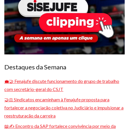
Plano de Saúde
Assistência Funeral
Pós-graduação
Facebook
Instagram
Twitter
Youtube
TikTok
Whatsapp
Destaques da Semana
💼🤝 Fenajufe discute funcionamento do grupo de trabalho
com secretário-geral do CSJT
🤝⚖️ Sindicatos encaminham à Fenajufe proposta para
fortalecer a negociação coletiva no Judiciário e impulsionar a
reestruturação da carreira
📖✍️ Encontro da SAP fortalece convivência por meio da