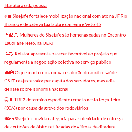
literatura e da poesia
✊💼 Sisejufe fortalece mobilização nacional com ato na JF Rio
Branco e debate virtual sobre carreira e Veto 45
👩‍🏫🌼 Mulheres do Sisejufe são homenageadas no Encontro
Laudilane Neto, na UERJ
📝🤝 Relator apresenta parecer favorável ao projeto que
regulamenta a negociação coletiva no serviço público
💼🏥 O que muda com a nova resolução do auxílio-saúde:
CSJT reajusta valor per capita dos servidores, mas adia
debate sobre isonomia nacional
🚍🛑 TRF2 determina expediente remoto nesta terça-feira
(30/6) por causa da greve dos rodoviários
🕊️📜 Sisejufe convida categoria para solenidade de entrega
de certidões de óbito retificadas de vítimas da ditadura