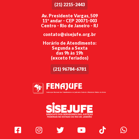
(21) 2215-2443
Av. Presidente Vargas, 509
11º andar - CEP 20071-003
Centro - Rio de Janeiro - RJ
contato@sisejufe.org.br
Horário de Atendimento:
Segunda a Sexta
das 9h às 19h
(exceto feriados)
(21) 96784-6781
Facebook
Instagram
Twitter
Youtube
TikTok
Whats