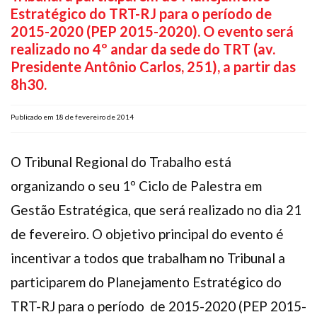
Estratégico do TRT-RJ para o período de
Plano de Saúde
2015-2020 (PEP 2015-2020). O evento será
Assistência Funeral
realizado no 4º andar da sede do TRT (av.
Pós-graduação
Presidente Antônio Carlos, 251), a partir das
Facebook
Instagram
Twitter
Youtube
TikTok
Whatsapp
8h30.
Publicado em 18 de fevereiro de 2014
O Tribunal Regional do Trabalho está
organizando o seu 1º Ciclo de Palestra em
Gestão Estratégica, que será realizado no dia 21
de fevereiro. O objetivo principal do evento é
incentivar a todos que trabalham no Tribunal a
participarem do Planejamento Estratégico do
TRT-RJ para o período de 2015-2020 (PEP 2015-