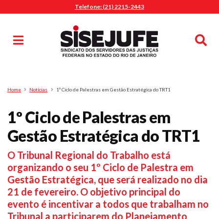
Telefone: (21) 2215-2443
MENU
Início
Sindicalize-se
Notícias
Artigos
Publicações
Pesquisa
Home
Notícias
1º Ciclo de Palestras em Gestão Estratégica do TRT1
Jurídico
1º Ciclo de Palestras em
Diretoria
O Sindicato
Gestão Estratégica do TRT1
Agenda
O Tribunal Regional do Trabalho está
Casa do Alto
organizando o seu 1º Ciclo de Palestra em
Sede Campestre
Gestão Estratégica, que será realizado no dia
Nossos Convênios
21 de fevereiro. O objetivo principal do
Gympass Wellhub
evento é incentivar a todos que trabalham no
Tribunal a participarem do Planejamento
Seguro Auto