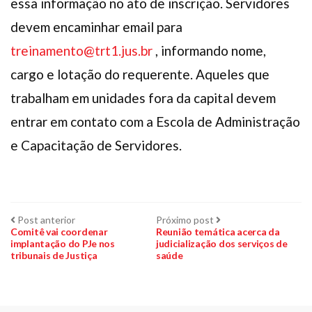
essa informação no ato de inscrição. Servidores
devem encaminhar email para
treinamento@trt1.jus.br
, informando nome,
cargo e lotação do requerente. Aqueles que
trabalham em unidades fora da capital devem
entrar em contato com a Escola de Administração
e Capacitação de Servidores.
Navegação
Post
Próximo
Post anterior
Próximo post
anterior:
post:
Comitê vai coordenar
Reunião temática acerca da
implantação do PJe nos
judicialização dos serviços de
de
tribunais de Justiça
saúde
Post