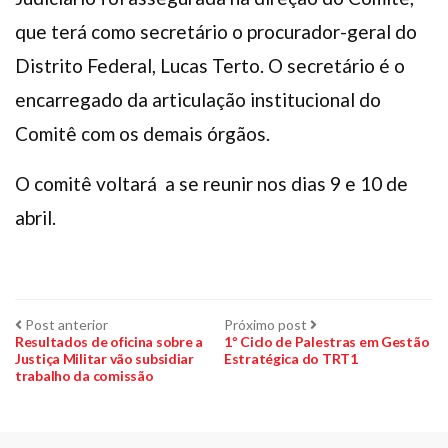
que terá como secretário o procurador-geral do
Distrito Federal, Lucas Terto. O secretário é o
encarregado da articulação institucional do
Comitê com os demais órgãos.
O comitê voltará a se reunir nos dias 9 e 10 de
abril.
Navegação
Post
Próximo
Post anterior
Próximo post
anterior:
post:
Resultados de oficina sobre a
1º Ciclo de Palestras em Gestão
Justiça Militar vão subsidiar
Estratégica do TRT1
de
trabalho da comissão
Post