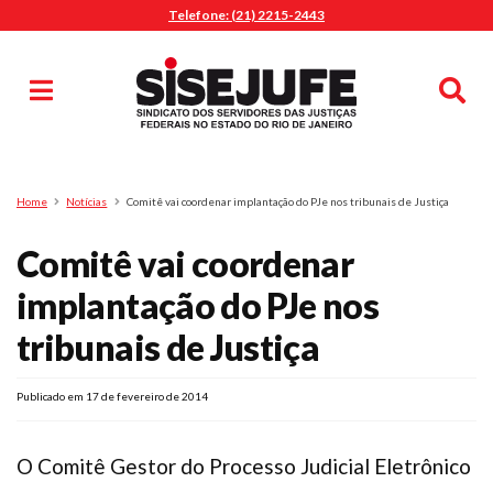
Telefone: (21) 2215-2443
MENU
Início
Sindicalize-se
Notícias
Artigos
Publicações
Pesquisa
Home
Notícias
Comitê vai coordenar implantação do PJe nos tribunais de Justiça
Jurídico
Comitê vai coordenar
Diretoria
O Sindicato
implantação do PJe nos
Agenda
tribunais de Justiça
Casa do Alto
Sede Campestre
Publicado em 17 de fevereiro de 2014
Nossos Convênios
Gympass Wellhub
O Comitê Gestor do Processo Judicial Eletrônico
Seguro Auto