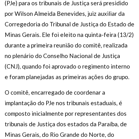
(PJe) para os tribunais de Justiça será presidido
Plano de Saúde
por Wilson Almeida Benevides, juiz auxiliar da
Assistência Funeral
Corregedoria do Tribunal de Justiça do Estado de
Pós-graduação
Minas Gerais. Ele foi eleito na quinta-feira (13/2)
Facebook
Instagram
Twitter
Youtube
TikTok
Whatsapp
durante a primeira reunião do comitê, realizada
no plenário do Conselho Nacional de Justiça
(CNJ), quando foi aprovado o regimento interno
e foram planejadas as primeiras ações do grupo.
O comitê, encarregado de coordenar a
implantação do PJe nos tribunais estaduais, é
composto inicialmente por representantes dos
tribunais de Justiça dos estados da Paraíba, de
Minas Gerais, do Rio Grande do Norte, do