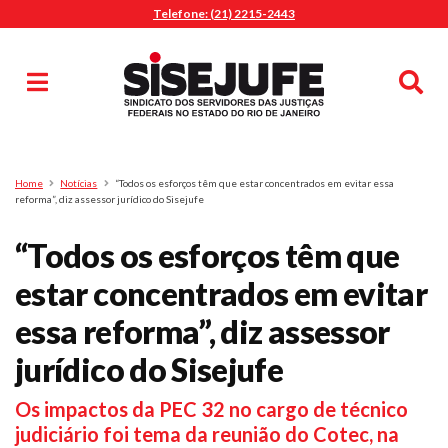
Telefone: (21) 2215-2443
MENU
Início
Sindicalize-se
Notícias
Artigos
Publicações
Pesquisa
Home
Notícias
“Todos os esforços têm que estar concentrados em evitar essa
Jurídico
reforma”, diz assessor jurídico do Sisejufe
Diretoria
“Todos os esforços têm que
O Sindicato
estar concentrados em evitar
Agenda
essa reforma”, diz assessor
Casa do Alto
Sede Campestre
jurídico do Sisejufe
Nossos Convênios
Os impactos da PEC 32 no cargo de técnico
Gympass Wellhub
judiciário foi tema da reunião do Cotec, na
Seguro Auto