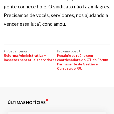
gente conhece hoje. O sindicato não faz milagres.
Precisamos de vocês, servidores, nos ajudando a
vencer essa luta”, conclamou.
Navegação
Post
Próximo
Post anterior
Próximo post
anterior:
post:
Reforma Administrativa –
Fenajufe se reúne com
impactos para atuais servidores
coordenadora do GT do Fórum
de
Permanente de Gestão e
Carreira do PJU
Post
ÚLTIMAS NOTÍCIAS