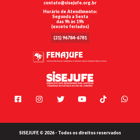
contato@sisejufe.org.br
Horário de Atendimento:
Segunda a Sexta
das 9h às 19h
(exceto feriados)
(21) 96784-6781
Facebook
Instagram
Twitter
Youtube
TikTok
Whats
SISEJUFE © 2026 - Todos os direitos reservados