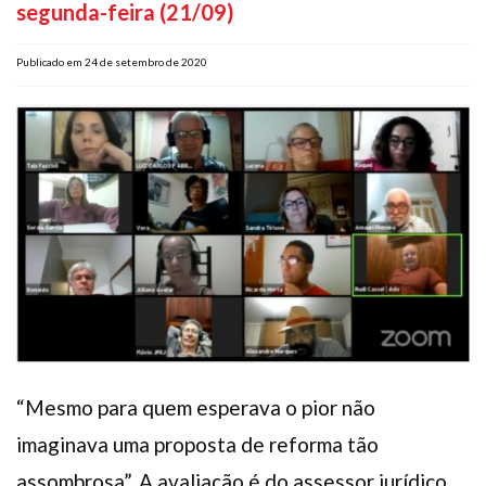
segunda-feira (21/09)
Plano de Saúde
Assistência Funeral
Publicado em 24 de setembro de 2020
Pós-graduação
Facebook
Instagram
Twitter
Youtube
TikTok
Whatsapp
“Mesmo para quem esperava o pior não
imaginava uma proposta de reforma tão
assombrosa”. A avaliação é do assessor jurídico