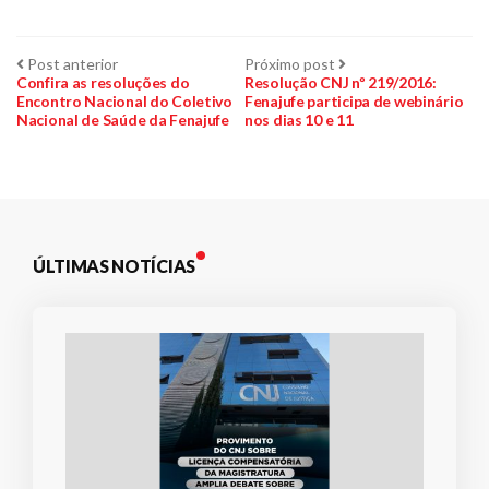
Navegação
Post
Próximo
Post anterior
Próximo post
anterior:
post:
Confira as resoluções do
Resolução CNJ nº 219/2016:
Encontro Nacional do Coletivo
Fenajufe participa de webinário
de
Nacional de Saúde da Fenajufe
nos dias 10 e 11
Post
ÚLTIMAS NOTÍCIAS