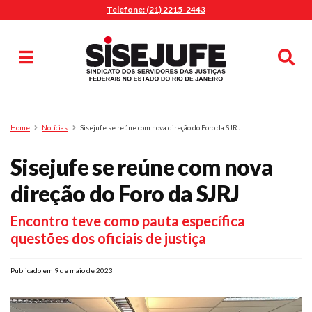
Telefone: (21) 2215-2443
MENU
Início
Sindicalize-se
Notícias
Artigos
Publicações
Pesquisa
Home
Notícias
Sisejufe se reúne com nova direção do Foro da SJRJ
Jurídico
Sisejufe se reúne com nova
Diretoria
O Sindicato
direção do Foro da SJRJ
Agenda
Encontro teve como pauta específica
Casa do Alto
questões dos oficiais de justiça
Sede Campestre
Nossos Convênios
Publicado em 9 de maio de 2023
Gympass Wellhub
Seguro Auto