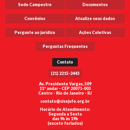
Sede Campestre
Documentos
Convênios
Atualize seus dados
Pergunte ao jurídico
Ações Coletivas
Perguntas Frequentes
Contato
(21) 2215-2443
Av. Presidente Vargas, 509
11º andar - CEP 20071-003
Centro - Rio de Janeiro - RJ
contato@sisejufe.org.br
Horário de Atendimento:
Segunda a Sexta
das 9h às 19h
(exceto feriados)