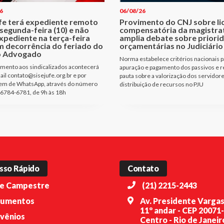
6
06/08/26
ufe terá expediente remoto
Provimento do CNJ sobre li
segunda-feira (10) e não
compensatória da magistra
xpediente na terça-feira
amplia debate sobre priori
m decorrência do feriado do
orçamentárias no Judiciário
o Advogado
Norma estabelece critérios nacionais p
mento aos sindicalizados acontecerá
apuração e pagamento dos passivos e r
ail contato@sisejufe.org.br e por
pauta sobre a valorização dos servidore
m de WhatsApp, através do número
distribuição de recursos no PJU
6784-6781, de 9h às 18h
sso Rápido
Contato
e Campestre
(21) 2215-2443
umentos
Av. Presidente Vargas
11º andar - CEP 20071
vênios
Centro - Rio de Janeiro