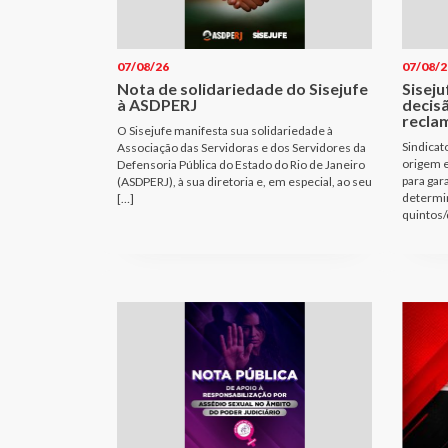
07/08/26
07/08/2
Nota de solidariedade do Sisejufe
Sisej
à ASDPERJ
decisã
recla
O Sisejufe manifesta sua solidariedade à
Sindicat
Associação das Servidoras e dos Servidores da
origem e
Defensoria Pública do Estado do Rio de Janeiro
para gar
(ASDPERJ), à sua diretoria e, em especial, ao seu
determin
[…]
quintos