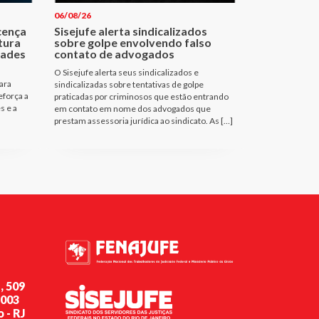
06/08/26
cença
Sisejufe alerta sindicalizados
tura
sobre golpe envolvendo falso
dades
contato de advogados
O Sisejufe alerta seus sindicalizados e
ara
sindicalizadas sobre tentativas de golpe
eforça a
praticadas por criminosos que estão entrando
s e a
em contato em nome dos advogados que
prestam assessoria jurídica ao sindicato. As […]
, 509
-003
 - RJ