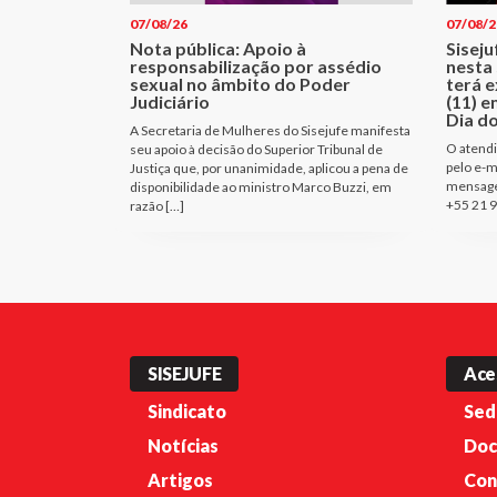
07/08/26
07/08/2
Nota pública: Apoio à
Sisej
responsabilização por assédio
nesta 
sexual no âmbito do Poder
terá e
Judiciário
(11) e
Dia d
A Secretaria de Mulheres do Sisejufe manifesta
O atendi
seu apoio à decisão do Superior Tribunal de
pelo e-m
Justiça que, por unanimidade, aplicou a pena de
mensage
disponibilidade ao ministro Marco Buzzi, em
+55 21 9
razão […]
SISEJUFE
Ace
Sindicato
Sed
Notícias
Doc
Artigos
Con