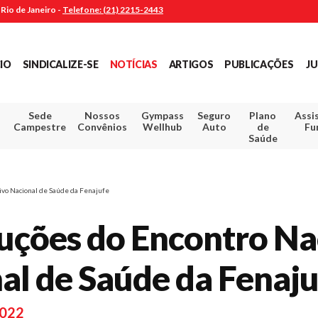
Rio de Janeiro -
Telefone: (21) 2215-2443
CIO
SINDICALIZE-SE
NOTÍCIAS
ARTIGOS
PUBLICAÇÕES
JU
Sede
Nossos
Gympass
Seguro
Plano
Assi
Campestre
Convênios
Wellhub
Auto
de
Fu
Saúde
tivo Nacional de Saúde da Fenajufe
luções do Encontro Na
al de Saúde da Fenaj
2022