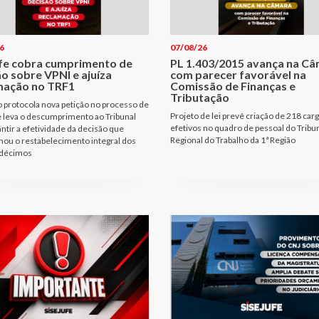
6
07/08/26
ufe cobra cumprimento de
PL 1.403/2015 avança na C
o sobre VPNI e ajuíza
com parecer favorável na
mação no TRF1
Comissão de Finanças e
Tributação
o protocola nova petição no processo de
Projeto de lei prevê criação de 218 car
 leva o descumprimento ao Tribunal
efetivos no quadro de pessoal do Tribu
antir a efetividade da decisão que
Regional do Trabalho da 1ª Região
ou o restabelecimento integral dos
/décimos