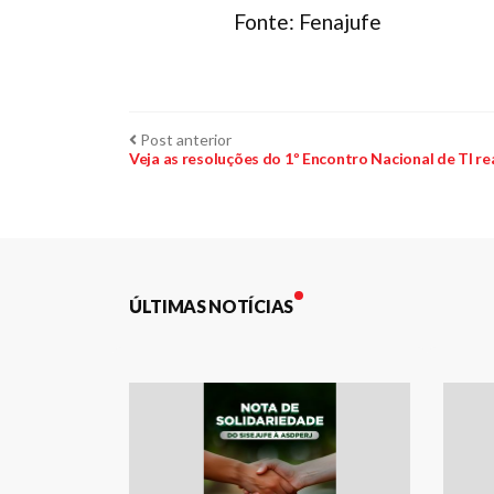
Fonte: Fenajufe
Navegação
Post
Post anterior
anterior:
Veja as resoluções do 1º Encontro Nacional de TI re
de
Post
ÚLTIMAS NOTÍCIAS