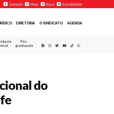
Conteúdo
Menu
Busca
Acessibilidade
1
2
3
4
RÍDICO
DIRETORIA
O SINDICATO
AGENDA
stência
Pós-
Facebook
Instagram
Twitter
Youtube
TikTok
Whatsapp
neral
graduação
cional do
ufe