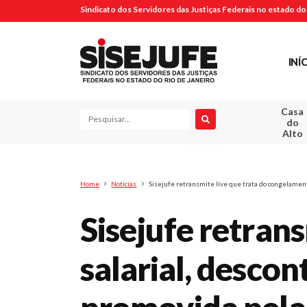
Sindicato dos Servidores das Justiças Federais no estado do 
INÍ
Casa
Pesquisa
do
Alto
Home
Notícias
Sisejufe retransmite live que trata do congelament
Sisejufe retran
salarial, descon