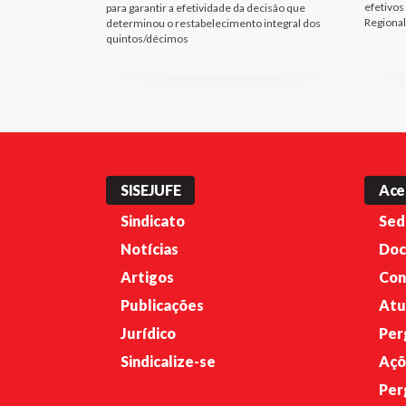
efetivos
para garantir a efetividade da decisão que
Regional
determinou o restabelecimento integral dos
quintos/décimos
SISEJUFE
Ace
Sindicato
Sed
Notícias
Doc
Artigos
Con
Publicações
Atu
Jurídico
Per
Sindicalize-se
Açõ
Per