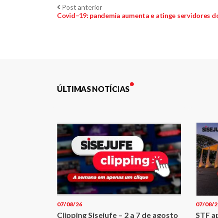
Navegação
Post
Post anterior
anterior:
Covid–19: pandemia aumenta e atinge servidores do
de
Post
ÚLTIMAS NOTÍCIAS
07/08/26
07/08/2
Clipping Sisejufe – 2 a 7 de agosto
STF a