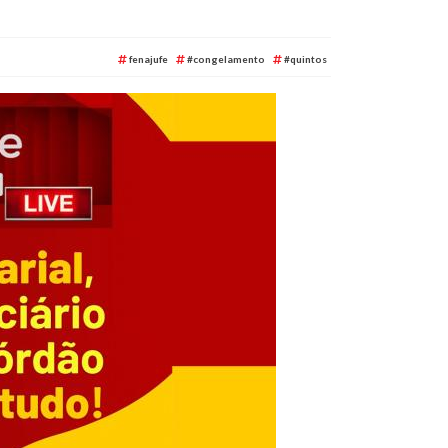
fenajufe
#congelamento
#quintos