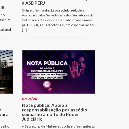
à ASDPERJ
JRJ
O Sisejufe manifesta sua solidariedade à
 no
Associação das Servidoras e dos Servidores da
sileira
Defensoria Pública do Estado do Rio de Janeiro
(ASDPERJ), à sua diretoria e, em especial, ao seu
cultural
[…]
07/08/26
Nota pública: Apoio à
m
responsabilização por assédio
para
sexual no âmbito do Poder
Judiciário
nselho
A Secretaria de Mulheres do Sisejufe manifesta