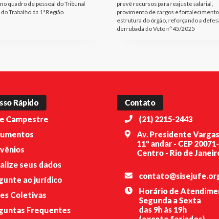
 no quadro de pessoal do Tribunal
prevê recursos para reajuste salarial,
 do Trabalho da 1ª Região
provimento de cargos e fortalecimento
estrutura do órgão, reforçando a defes
derrubada do Veto nº 45/2025
sso Rápido
Contato
e Campestre
(21) 2215-2443
umentos
Av. Presidente Vargas
11º andar - CEP 20071
vênios
Centro - Rio de Janeiro
alize seus dados
contato@sisejufe.or
gunte ao jurídico
Horário de Atendime
es Coletivas
Segunda a Sexta
das 9h às 19h
guntas Frequentes
(exceto feriados)