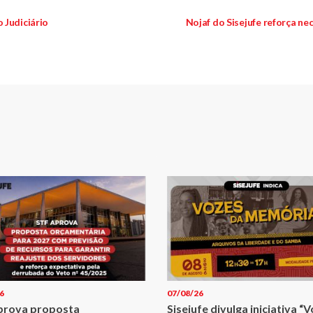
 Judiciário
Nojaf do Sisejufe reforça n
6
07/08/26
prova proposta
Sisejufe divulga iniciativa “