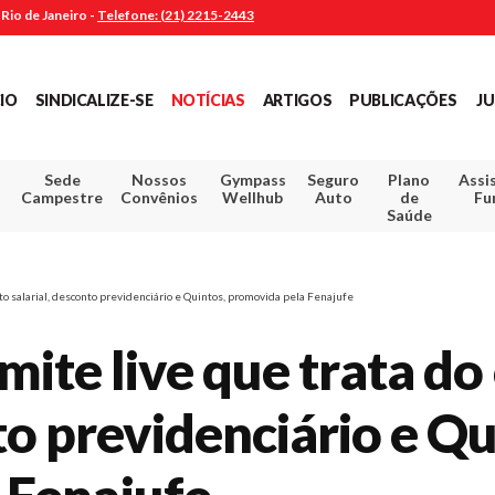
Rio de Janeiro -
Telefone: (21) 2215-2443
CIO
SINDICALIZE-SE
NOTÍCIAS
ARTIGOS
PUBLICAÇÕES
JU
Sede
Nossos
Gympass
Seguro
Plano
Assi
Campestre
Convênios
Wellhub
Auto
de
Fu
Saúde
o salarial, desconto previdenciário e Quintos, promovida pela Fenajufe
smite live que trata 
to previdenciário e Qu