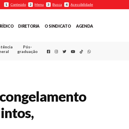
Conteúdo
Menu
Busca
Acessibilidade
1
2
3
4
RÍDICO
DIRETORIA
O SINDICATO
AGENDA
stência
Pós-
Facebook
Instagram
Twitter
Youtube
TikTok
Whatsapp
neral
graduação
do congelamento
intos,