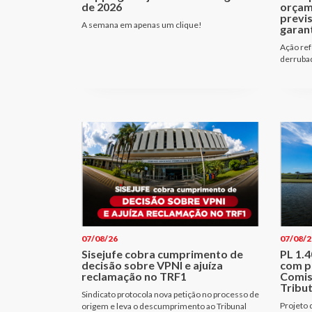
de 2026
orçam
previ
A semana em apenas um clique!
garant
Ação ref
derrubad
07/08/26
07/08/2
Sisejufe cobra cumprimento de
PL 1.
decisão sobre VPNI e ajuíza
com p
reclamação no TRF1
Comis
Tribu
Sindicato protocola nova petição no processo de
Projeto 
origem e leva o descumprimento ao Tribunal