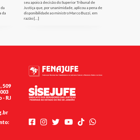
seu apoio à decisão do Superior Tribunal de
 da
Justiça que, por unanimidade, aplicou a pena de
a da
disponibilidade ao ministro Marco Buzzi, em
razão […]
, 509
-003
 - RJ
g.br
Facebook
Instagram
Twitter
Youtube
TikTok
Whatsapp
nto: