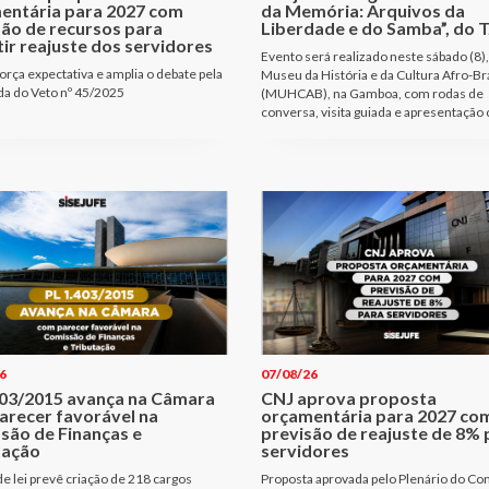
entária para 2027 com
da Memória: Arquivos da
são de recursos para
Liberdade e do Samba”, do T
ir reajuste dos servidores
Evento será realizado neste sábado (8),
orça expectativa e amplia o debate pela
Museu da História e da Cultura Afro-Bra
a do Veto nº 45/2025
(MUHCAB), na Gamboa, com rodas de
conversa, visita guiada e apresentação 
6
07/08/26
403/2015 avança na Câmara
CNJ aprova proposta
arecer favorável na
orçamentária para 2027 co
são de Finanças e
previsão de reajuste de 8% 
tação
servidores
de lei prevê criação de 218 cargos
Proposta aprovada pelo Plenário do Co