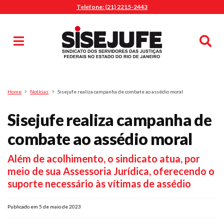
Telefone: (21) 2215-2443
MENU
Início
Sindicalize-se
Notícias
Artigos
Publicações
Pesquisa
Home
Notícias
Sisejufe realiza campanha de combate ao assédio moral
Jurídico
Sisejufe realiza campanha de
Diretoria
O Sindicato
combate ao assédio moral
Agenda
Além de acolhimento, o sindicato atua, por
Casa do Alto
meio de sua Assessoria Jurídica, oferecendo o
Sede Campestre
suporte necessário às vítimas de assédio
Nossos Convênios
Gympass Wellhub
Publicado em 5 de maio de 2023
Seguro Auto