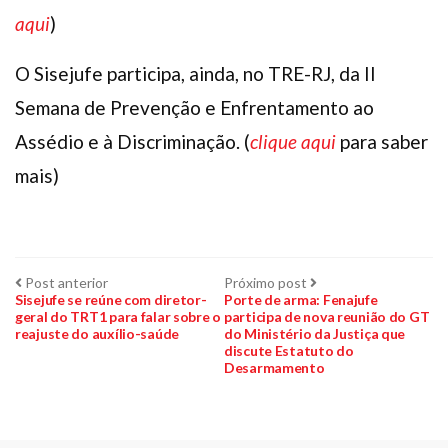
aqui
)
O Sisejufe participa, ainda, no TRE-RJ, da II
Semana de Prevenção e Enfrentamento ao
Assédio e à Discriminação. (
clique aqui
para saber
mais)
Navegação
Post
Próximo
Post anterior
Próximo post
anterior:
post:
Sisejufe se reúne com diretor-
Porte de arma: Fenajufe
geral do TRT1 para falar sobre o
participa de nova reunião do GT
de
reajuste do auxílio-saúde
do Ministério da Justiça que
discute Estatuto do
Post
Desarmamento