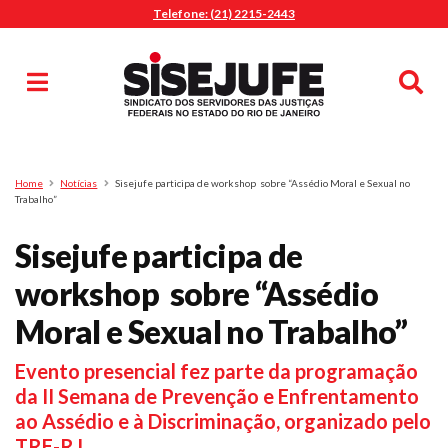
Telefone: (21) 2215-2443
MENU
Início
Sindicalize-se
Notícias
Artigos
Publicações
Pesquisa
Home
Notícias
Sisejufe participa de workshop sobre “Assédio Moral e Sexual no
Jurídico
Trabalho”
Diretoria
Sisejufe participa de
O Sindicato
workshop sobre “Assédio
Agenda
Moral e Sexual no Trabalho”
Casa do Alto
Sede Campestre
Evento presencial fez parte da programação
Nossos Convênios
da II Semana de Prevenção e Enfrentamento
Gympass Wellhub
ao Assédio e à Discriminação, organizado pelo
Seguro Auto
TRE-RJ