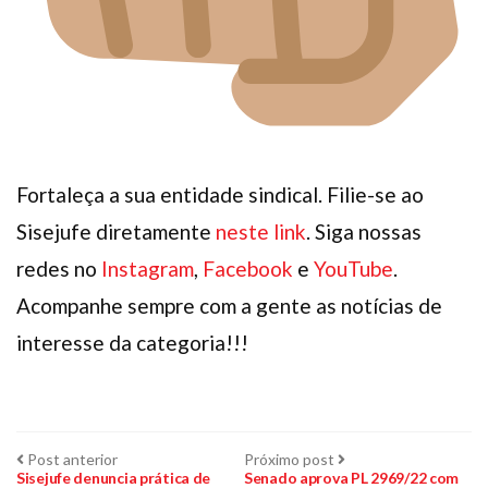
Fortaleça a sua entidade sindical. Filie-se ao
Sisejufe diretamente
neste link
. Siga nossas
redes no
Instagram
,
Facebook
e
YouTube
.
Acompanhe sempre com a gente as notícias de
interesse da categoria!!!
Navegação
Post
Próximo
Post anterior
Próximo post
anterior:
post:
Sisejufe denuncia prática de
Senado aprova PL 2969/22 com