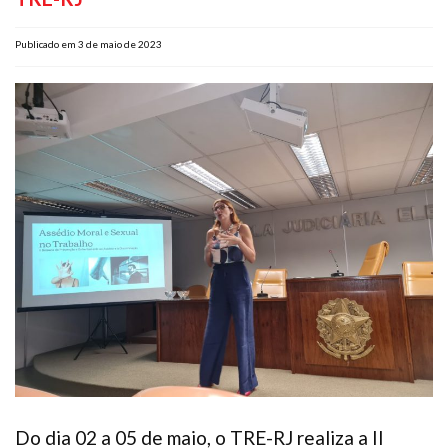
Plano de Saúde
Publicado em 3 de maio de 2023
Assistência Funeral
Pós-graduação
Facebook
Instagram
Twitter
Youtube
TikTok
Whatsapp
Do dia 02 a 05 de maio, o TRE-RJ realiza a II