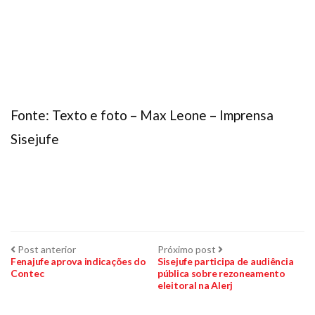
Fonte: Texto e foto – Max Leone – Imprensa
Sisejufe
Navegação
Post
Próximo
Post anterior
Próximo post
anterior:
post:
Fenajufe aprova indicações do
Sisejufe participa de audiência
Contec
pública sobre rezoneamento
de
eleitoral na Alerj
Post