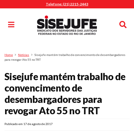
Telefone: (21) 2215-2443
MENU
Início
Sindicalize-se
Notícias
Artigos
Publicações
Pesquisa
Home
Notícias
Sisejufe mantém trabalho de convencimento de desembargadores
Jurídico
para revogar Ato 55 no TRT
Diretoria
Sisejufe mantém trabalho de
O Sindicato
convencimento de
Agenda
desembargadores para
Casa do Alto
Sede Campestre
revogar Ato 55 no TRT
Nossos Convênios
Gympass Wellhub
Publicado em 17 de agosto de 2017
Seguro Auto