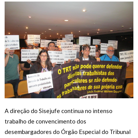
Plano de Saúde
Assistência Funeral
Pós-graduação
Facebook
Instagram
Twitter
Youtube
TikTok
Whatsapp
A direção do Sisejufe continua no intenso
trabalho de convencimento dos
desembargadores do Órgão Especial do Tribunal