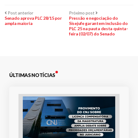
Navegação
Post
Próximo
Post anterior
Próximo post
anterior:
post:
Senado aprova PLC 28/15 por
Pressão e negociação do
ampla maioria
Sisejufe garantem inclusão do
de
PLC 25 na pauta desta quinta-
feira (02/07) do Senado
Post
ÚLTIMAS NOTÍCIAS