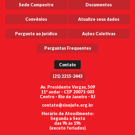
Sede Campestre
Documentos
Convênios
Atualize seus dados
Pergunte ao jurídico
Ações Coletivas
Perguntas Frequentes
Contato
(21) 2215-2443
Av. Presidente Vargas, 509
11º andar - CEP 20071-003
Centro - Rio de Janeiro - RJ
contato@sisejufe.org.br
Horário de Atendimento:
Segunda a Sexta
das 9h às 19h
(exceto feriados)