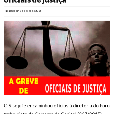
Plano de Saúde
Publicado em 1 de julho de 2015
Assistência Funeral
Pós-graduação
Facebook
Instagram
Twitter
Youtube
TikTok
Whatsapp
O Sisejufe encaminhou ofícios à diretoria do Foro