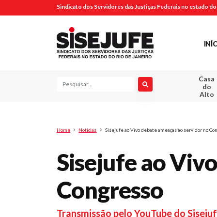
Sindicato dos Servidores das Justiças Federais no estado do 
INÍ
Casa
Pesquisa
do
Alto
Home
Notícias
Sisejufe ao Vivo debate ameaças ao servidor no Co
Sisejufe ao Viv
Congresso
Transmissão pelo YouTube do Sisejufe