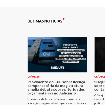
Post
ÚLTIMAS NOTÍCIAS
06/08/26
06/08/2
Provimento do CNJ sobre licença
Siseju
compensatória da magistratura
sobre
amplia debate sobre prioridades
conta
orçamentárias no Judiciário
O Siseju
Norma estabelece critérios nacionais para
sindical
apuração e pagamento dos passivos e reforça a
praticad