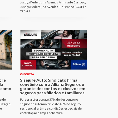
Justiça Federal, na Avenida Almirante Barroso;
Justiça Federal, na Avenida Rio Branco (CCJF) e
TRE-RJ.
04/08/26
bre
Sisejufe Auto: Sindicato firma
da
convênio com a Allianz Seguros e
a como
garante descontos exclusivos em
seguros para filiados e familiares
e do
Parceria oferece até 37% de desconto no
ilização
seguro de automóveis e até 40% no seguro
de
residencial, além de condições especiais de
contratação e ampla cobertura