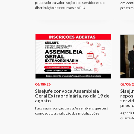
pauta sobre a valorização dos servidores e a
em cont
distribuição de recursos no PJU
prestam 
06/08/26
05/08/2
Sisejufe convoca Assembleia
Siseju
Geral Extraordinária, no dia 19 de
repos
agosto
servi
presi
Faça sua inscrição para a Assembleia, que terá
Agenda f
como pauta a avaliação das mobilizações
quarta-f