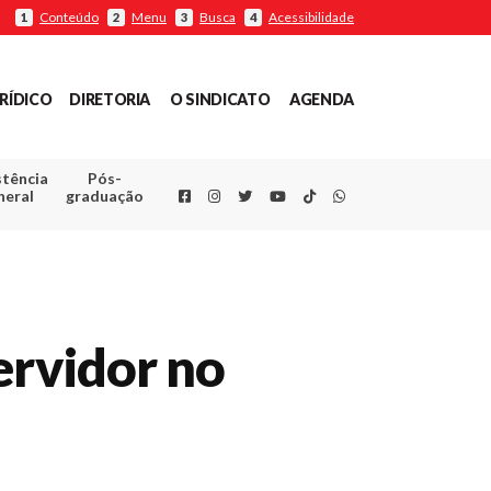
Conteúdo
Menu
Busca
Acessibilidade
1
2
3
4
RÍDICO
DIRETORIA
O SINDICATO
AGENDA
stência
Pós-
Facebook
Instagram
Twitter
Youtube
TikTok
Whatsapp
neral
graduação
ervidor no