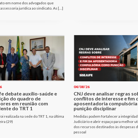
ato em nome dos advogados que
assessoria jurídica ao sindicato. As […]
6
04/08/26
fe debate auxílio-saúde e
CNJ deve analisar regras so
ição do quadro de
conflitos de interesse e fim 
dores em reunião com
aposentadoria compulsóri
dente do TRT 1
punição disciplinar
oi realizada na sede do TRT 1, na última
Medidas podem fortalecer a integridad
eira (29)
Judiciário e abrir espaço para melhor ut
dos recursos destinados às despesas 
pessoal