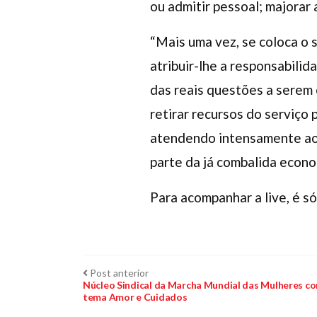
ou admitir pessoal; majorar
“Mais uma vez, se coloca o 
atribuir-lhe a responsabili
das reais questões a serem 
retirar recursos do serviço
atendendo intensamente ao
parte da já combalida econom
​​Para acompanhar a live, é só
Navegação
Post
Post anterior
anterior:
Núcleo Sindical da Marcha Mundial das Mulheres con
tema Amor e Cuidados
de