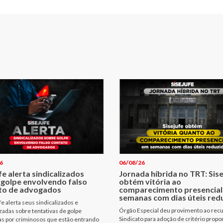
6
06/08/26
fe alerta sindicalizados
Jornada híbrida no TRT: Sis
 golpe envolvendo falso
obtém vitória ao
to de advogados
comparecimento presencial
semanas com dias úteis red
fe alerta seus sindicalizados e
Órgão Especial deu provimento ao rec
izadas sobre tentativas de golpe
Sindicato para adoção de critério propo
as por criminosos que estão entrando