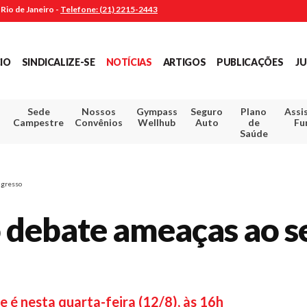
Rio de Janeiro -
Telefone: (21) 2215-2443
CIO
SINDICALIZE-SE
NOTÍCIAS
ARTIGOS
PUBLICAÇÕES
JU
Sede
Nossos
Gympass
Seguro
Plano
Assi
Campestre
Convênios
Wellhub
Auto
de
Fu
Saúde
ngresso
o debate ameaças ao s
 é nesta quarta-feira (12/8), às 16h