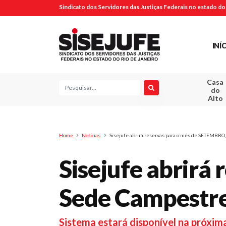
Sindicato dos Servidores das Justiças Federais no estado do 
INÍ
Casa
Pesquisa
do
Alto
Home
Notícias
Sisejufe abrirá reservas para o mês de SETEMBRO
Sisejufe abrirá
Sede Campestr
Sistema estará disponível na próxima