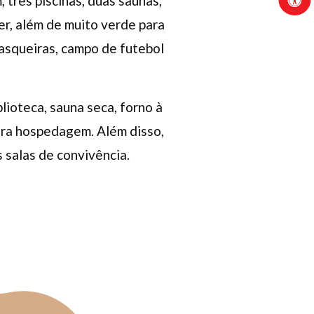
três piscinas, duas saunas,
er, além de muito verde para
rasqueiras, campo de futebol
blioteca, sauna seca, forno à
para hospedagem. Além disso,
s salas de convivência.