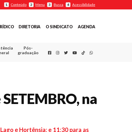
Conteúdo
Menu
Busca
Acessibilidade
1
2
3
4
RÍDICO
DIRETORIA
O SINDICATO
AGENDA
stência
Pós-
Facebook
Instagram
Twitter
Youtube
TikTok
Whatsapp
neral
graduação
 de SETEMBRO, na
 Lago e Hortênsia; e 11:30 para as