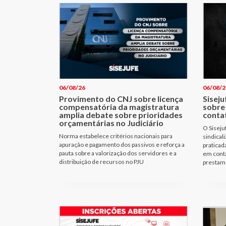
06/08/26
06/08/2
Provimento do CNJ sobre licença
Siseju
compensatória da magistratura
sobre
amplia debate sobre prioridades
conta
orçamentárias no Judiciário
O Siseju
Norma estabelece critérios nacionais para
sindical
apuração e pagamento dos passivos e reforça a
praticad
pauta sobre a valorização dos servidores e a
em cont
distribuição de recursos no PJU
prestam 