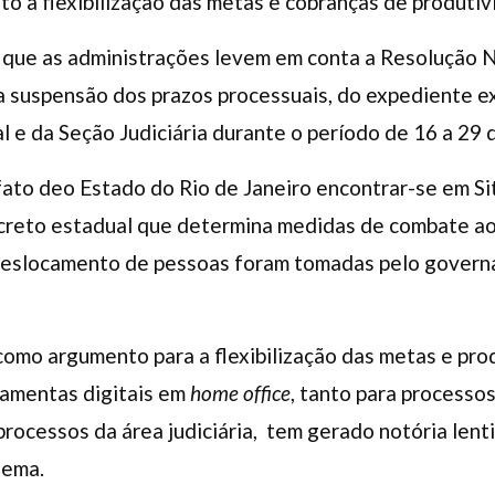
o à flexibilização das metas e cobranças de produtiv
e que as administrações levem em conta a Resoluçã
a suspensão dos prazos processuais, do expediente 
al e da Seção Judiciária durante o período de 16 a 29
 fato deo Estado do Rio de Janeiro encontrar-se em S
ecreto estadual que determina medidas de combate a
 deslocamento de pessoas foram tomadas pelo governa
,como argumento para a flexibilização das metas e pr
rramentas digitais em
home office
, tanto para processo
processos da área judiciária, tem gerado notória len
tema.