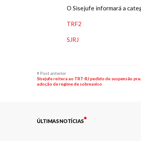
O Sisejufe informará a cate
TRF2
SJRJ
Navegação
Post
Post anterior
anterior:
Sisejufe reitera ao TRT-RJ pedido de suspensão pra
adoção de regime de sobreaviso
de
Post
ÚLTIMAS NOTÍCIAS