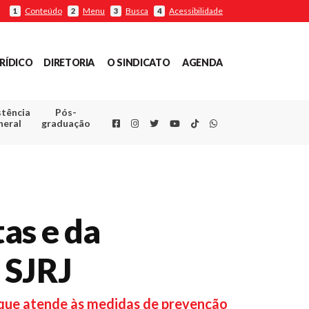
Conteúdo
Menu
Busca
Acessibilidade
1
2
3
4
RÍDICO
DIRETORIA
O SINDICATO
AGENDA
stência
Pós-
Facebook
Instagram
Twitter
Youtube
TikTok
Whatsapp
neral
graduação
tas e da
 SJRJ
, que atende às medidas de prevenção