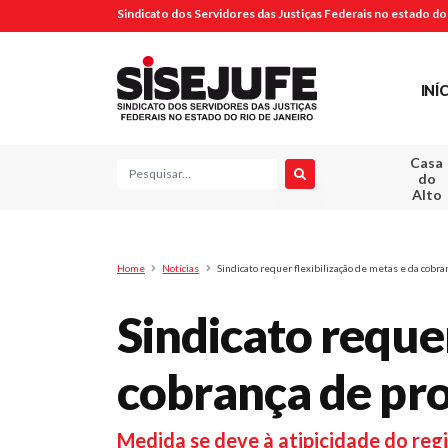
Sindicato dos Servidores das Justiças Federais no estado do 
INÍ
Casa
Pesquisa
do
Alto
Home
Notícias
Sindicato requer flexibilização de metas e da cobr
Sindicato requer
cobrança de pro
Medida se deve à atipicidade do reg