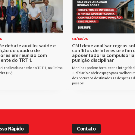
6
04/08/26
fe debate auxílio-saúde e
CNJ deve analisar regras so
ição do quadro de
conflitos de interesse e fim 
dores em reunião com
aposentadoria compulsóri
dente do TRT 1
punição disciplinar
oi realizada na sede do TRT 1, na última
Medidas podem fortalecer a integridad
eira (29)
Judiciário e abrir espaço para melhor ut
dos recursos destinados às despesas 
pessoal
sso Rápido
Contato