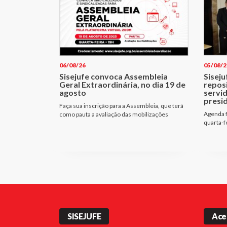
06/08/26
05/08/2
Sisejufe convoca Assembleia
Siseju
Geral Extraordinária, no dia 19 de
repos
agosto
servi
presi
Faça sua inscrição para a Assembleia, que terá
Agenda f
como pauta a avaliação das mobilizações
quarta-f
SISEJUFE
Ace