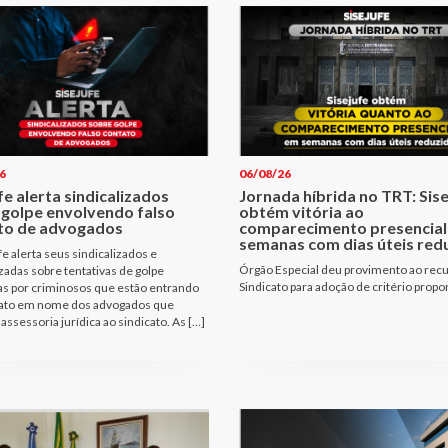
6
06/08/26
fe alerta sindicalizados
Jornada híbrida no TRT: Sis
 golpe envolvendo falso
obtém vitória ao
to de advogados
comparecimento presencial
semanas com dias úteis red
fe alerta seus sindicalizados e
Órgão Especial deu provimento ao rec
izadas sobre tentativas de golpe
Sindicato para adoção de critério propo
as por criminosos que estão entrando
ato em nome dos advogados que
assessoria jurídica ao sindicato. As […]