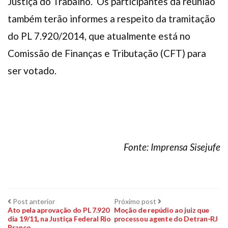
Justiça do Trabalho. Os participantes da reunião
também terão informes a respeito da tramitação
do PL 7.920/2014, que atualmente está no
Comissão de Finanças e Tributação (CFT) para
ser votado.
Fonte: Imprensa Sisejufe
Navegação
Post
Próximo
Post anterior
Próximo post
anterior:
post:
Ato pela aprovação do PL 7.920
Moção de repúdio ao juiz que
dia 19/11, na Justiça Federal Rio
processou agente do Detran-RJ
de
Branco