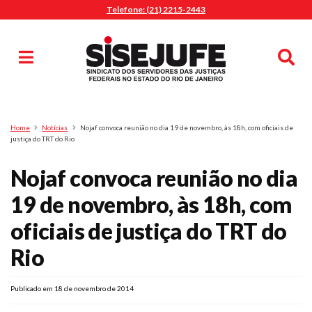
Telefone: (21) 2215-2443
MENU
Início
Sindicalize-se
Notícias
Artigos
Publicações
Pesquisa
Home
Notícias
Nojaf convoca reunião no dia 19 de novembro, às 18h, com oficiais de
Jurídico
justiça do TRT do Rio
Diretoria
Nojaf convoca reunião no dia
O Sindicato
19 de novembro, às 18h, com
Agenda
oficiais de justiça do TRT do
Casa do Alto
Sede Campestre
Rio
Nossos Convênios
Gympass Wellhub
Publicado em 18 de novembro de 2014
Seguro Auto