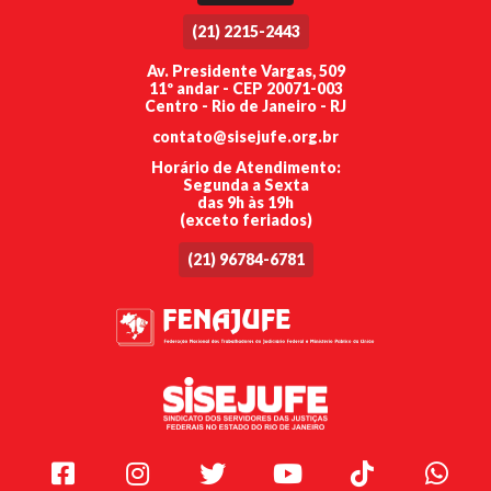
(21) 2215-2443
Av. Presidente Vargas, 509
11º andar - CEP 20071-003
Centro - Rio de Janeiro - RJ
contato@sisejufe.org.br
Horário de Atendimento:
Segunda a Sexta
das 9h às 19h
(exceto feriados)
(21) 96784-6781
Facebook
Instagram
Twitter
Youtube
TikTok
Whats