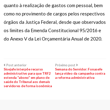
quanto à realização de gastos com pessoal, bem
como no provimento de cargos pelos respectivos
órgãos da Justiça Federal, desde que observados
os limites da Emenda Constitucional 95/2016 e
do Anexo V da Lei Orçamentária Anual de 2020.
Navegação
Post
Próximo
Post anterior
Próximo post
anterior:
post:
Sisejufe interpõe recurso
Semana do Servidor: Fonasefe
administrativo para que TRF2
lança vídeo da campanha contra
de
estenda “abono” em plano de
a reforma administrativa
saúde do Tribunal aos demais
Post
servidores de forma isonômica