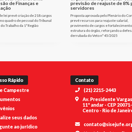
são de Finanças e
previsão de reajuste de 8% 
tação
servidores
de lei prevê criação de 218 cargos
Proposta aprovada pelo Plenário do Co
 no quadro de pessoal do Tribunal
prevê recursos para reajuste salarial,
 do Trabalho da 1ª Região
provimento de cargos e fortalecimento
estrutura do órgão, reforçando a defes
derrubada do Veto nº 45/2025
sso Rápido
Contato
e Campestre
(21) 2215-2443
umentos
Av. Presidente Vargas
11º andar - CEP 20071
vênios
Centro - Rio de Janeiro
alize seus dados
contato@sisejufe.or
gunte ao jurídico