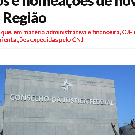
os e nomeações de nov
ª Região
ue, em matéria administrativa e financeira, CJF 
rientações expedidas pelo CNJ