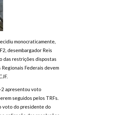
decidiu monocraticamente,
TRF2, desembargador Reis
o das restrições dispostas
is Regionais Federais devem
CJF.
F-2 apresentou voto
serem seguidos pelos TRFs.
o voto do presidente do