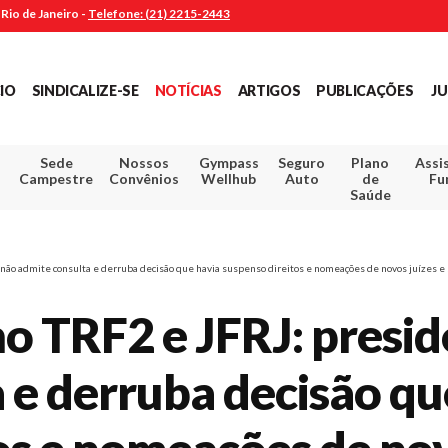
Rio de Janeiro -
Telefone: (21) 2215-2443
CIO
SINDICALIZE-SE
NOTÍCIAS
ARTIGOS
PUBLICAÇÕES
JU
Sede
Nossos
Gympass
Seguro
Plano
Assi
Campestre
Convênios
Wellhub
Auto
de
Fu
Saúde
não admite consulta e derruba decisão que havia suspenso direitos e nomeações de novos juízes e 
no TRF2 e JFRJ: presi
 e derruba decisão qu