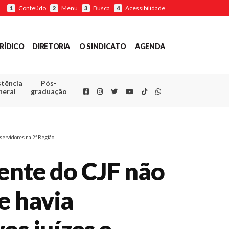
Conteúdo
Menu
Busca
Acessibilidade
1
2
3
4
RÍDICO
DIRETORIA
O SINDICATO
AGENDA
stência
Pós-
Facebook
Instagram
Twitter
Youtube
TikTok
Whatsapp
neral
graduação
servidores na 2ª Região
dente do CJF não
e havia