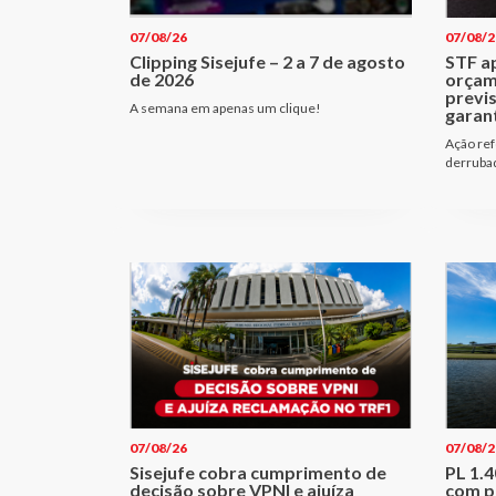
07/08/26
07/08/2
Clipping Sisejufe – 2 a 7 de agosto
STF a
de 2026
orçam
previ
A semana em apenas um clique!
garant
Ação ref
derrubad
07/08/26
07/08/2
Sisejufe cobra cumprimento de
PL 1.
decisão sobre VPNI e ajuíza
com p