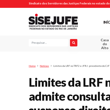
Sindicato dos Servidores das Justiças Federais no estado do 
INÍ
Casa
Pesquisa
do
Alto
Home
Notícias
Limites da LRF no TRF2 e JFRJ: presidente do CJF 
Limites da LRF 
admite consulta