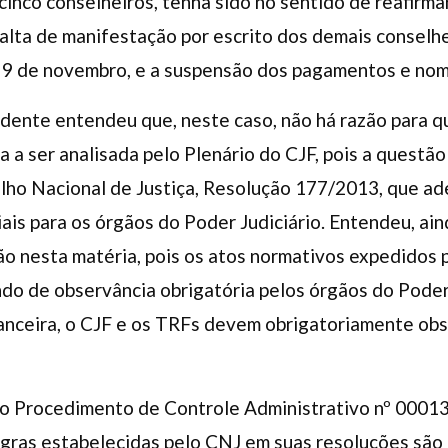
cinco conselheiros, tenha sido no sentido de reafirma
 falta de manifestação por escrito dos demais conselh
 9 de novembro, e a suspensão dos pagamentos e no
sidente entendeu que, neste caso, não há razão para 
 a ser analisada pelo Plenário do CJF, pois a quest
ho Nacional de Justiça, Resolução 177/2013, que ad
ais para os órgãos do Poder Judiciário. Entendeu, ai
o nesta matéria, pois os atos normativos expedidos 
ndo de observância obrigatória pelos órgãos do Poder
nanceira, o CJF e os TRFs devem obrigatoriamente ob
ta o Procedimento de Controle Administrativo nº 000
egras estabelecidas pelo CNJ em suas resoluções são