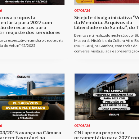
6
07/08/26
prova proposta
Sisejufe divulga iniciativa “
entária para 2027 com
da Memória: Arquivos da
são de recursos para
Liberdade e do Samba”, do T
ir reajuste dos servidores
Evento será realizado neste sábado (8),
orça expectativa e amplia o debate pela
Museu da História e da Cultura Afro-Bra
a do Veto nº 45/2025
(MUHCAB), na Gamboa, com rodas de
conversa, visita guiada e apresentação 
6
07/08/26
403/2015 avança na Câmara
CNJ aprova proposta
arecer favorável na
orçamentária para 2027 co