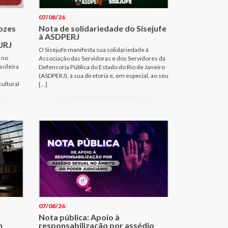
07/08/26
Vozes
Nota de solidariedade do Sisejufe
à ASDPERJ
JRJ
O Sisejufe manifesta sua solidariedade à
 no
Associação das Servidoras e dos Servidores da
sileira
Defensoria Pública do Estado do Rio de Janeiro
(ASDPERJ), à sua diretoria e, em especial, ao seu
cultural
[…]
07/08/26
Nota pública: Apoio à
m
responsabilização por assédio