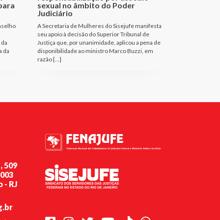
para
sexual no âmbito do Poder
Judiciário
nselho
A Secretaria de Mulheres do Sisejufe manifesta
seu apoio à decisão do Superior Tribunal de
 da
Justiça que, por unanimidade, aplicou a pena de
a da
disponibilidade ao ministro Marco Buzzi, em
razão […]
, 509
-003
 - RJ
g.br
Facebook
Instagram
Twitter
Youtube
TikTok
Whatsapp