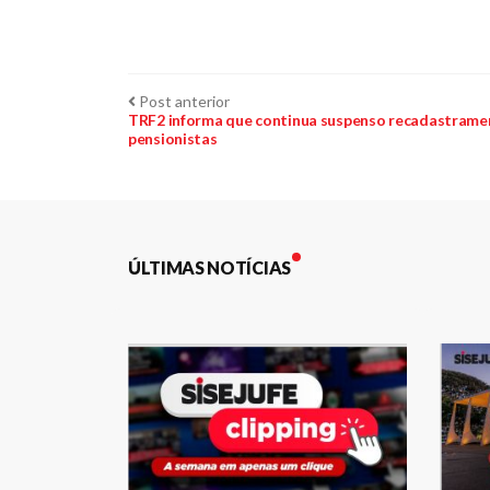
Navegação
Post
Post anterior
anterior:
TRF2 informa que continua suspenso recadastrame
pensionistas
de
Post
ÚLTIMAS NOTÍCIAS