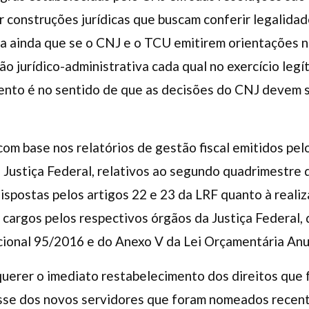
r construções jurídicas que buscam conferir legalidad
ta ainda que se o CNJ e o TCU emitirem orientações 
 jurídico-administrativa cada qual no exercício leg
mento é no sentido de que as decisões do CNJ devem 
com base nos relatórios de gestão fiscal emitidos pelo
 Justiça Federal, relativos ao segundo quadrimestre
dispostas pelos artigos 22 e 23 da LRF quanto à reali
cargos pelos respectivos órgãos da Justiça Federal,
cional 95/2016 e do Anexo V da Lei Orçamentária Anu
equerer o imediato restabelecimento dos direitos que
osse dos novos servidores que foram nomeados rec