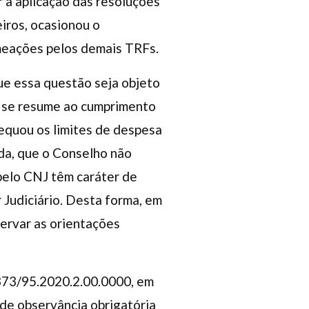
r a aplicação das resoluções
eiros, ocasionou o
meações pelos demais TRFs.
que essa questão seja objeto
ão se resume ao cumprimento
equou os limites de despesa
nda, que o Conselho não
pelo CNJ têm caráter de
 Judiciário. Desta forma, em
servar as orientações
1373/95.2020.2.00.0000, em
 de observância obrigatória