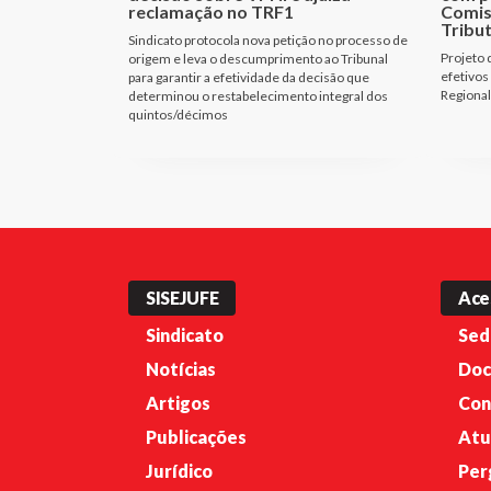
reclamação no TRF1
Comis
Tribu
Sindicato protocola nova petição no processo de
Projeto 
origem e leva o descumprimento ao Tribunal
efetivos
para garantir a efetividade da decisão que
Regional
determinou o restabelecimento integral dos
quintos/décimos
SISEJUFE
Ace
Sindicato
Sed
Notícias
Doc
Artigos
Con
Publicações
Atu
Jurídico
Per