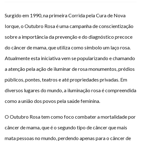
Plano de Saúde
Surgido em 1990, na primeira Corrida pela Cura de Nova
Assistência Funeral
Pós-graduação
Iorque, o Outubro Rosa é uma campanha de conscientização
Facebook
Instagram
Twitter
Youtube
TikTok
Whatsapp
sobre a importância da prevenção e do diagnóstico precoce
do câncer de mama, que utiliza como símbolo um laço rosa.
Atualmente esta iniciativa vem se popularizando e chamando
a atenção pela ação de iluminar de rosa monumentos, prédios
públicos, pontes, teatros e até propriedades privadas. Em
diversos lugares do mundo, a iluminação rosa é compreendida
como a união dos povos pela saúde feminina.
O Outubro Rosa tem como foco combater a mortalidade por
câncer de mama, que é o segundo tipo de câncer que mais
mata pessoas no mundo, perdendo apenas para o câncer de