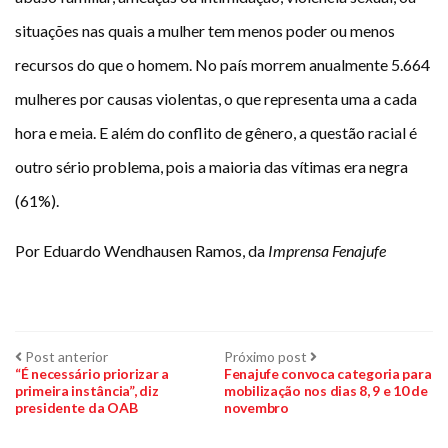
situações nas quais a mulher tem menos poder ou menos
recursos do que o homem. No país morrem anualmente 5.664
mulheres por causas violentas, o que representa uma a cada
hora e meia. E além do conflito de gênero, a questão racial é
outro sério problema, pois a maioria das vítimas era negra
(61%).
Por Eduardo Wendhausen Ramos, da
Imprensa Fenajufe
Navegação
Post
Próximo
Post anterior
Próximo post
anterior:
post:
“É necessário priorizar a
Fenajufe convoca categoria para
primeira instância”, diz
mobilização nos dias 8, 9 e 10 de
de
presidente da OAB
novembro
Post