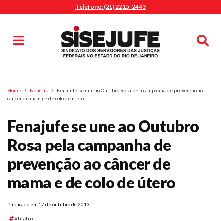
Telefone: (21) 2215-2443
MENU
Início
Sindicalize-se
Notícias
Artigos
Publicações
Pesquisa
Home
Notícias
Fenajufe se une ao Outubro Rosa pela campanha de prevenção ao
Jurídico
câncer de mama e de colo de útero
Diretoria
Fenajufe se une ao Outubro
O Sindicato
Rosa pela campanha de
Agenda
prevenção ao câncer de
Casa do Alto
Sede Campestre
mama e de colo de útero
Nossos Convênios
Gympass Wellhub
Publicado em 17 de outubro de 2013
Seguro Auto
#teatro