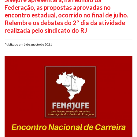
Federação, as propostas aprovadas no
Plano de Saúde
encontro estadual, ocorrido no final de julho.
Assistência Funeral
Relembre os debates do 2º dia da atividade
Pós-graduação
realizada pelo sindicato do RJ
Facebook
Instagram
Twitter
Youtube
TikTok
Whatsapp
Publicado em 6 de agosto de 2021