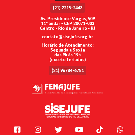
(21) 2215-2443
Av. Presidente Vargas, 509
11º andar - CEP 20071-003
Centro - Rio de Janeiro - RJ
contato@sisejufe.org.br
Horário de Atendimento:
Segunda a Sexta
das 9h às 19h
(exceto feriados)
(21) 96784-6781
Facebook
Instagram
Twitter
Youtube
TikTok
Whats