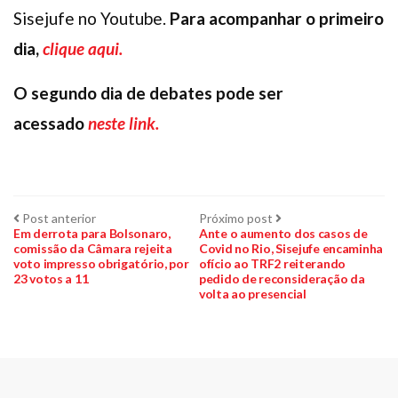
Sisejufe no Youtube.
Para acompanhar o primeiro
dia,
clique aqui.
O segundo dia de debates pode ser
acessado
neste link.
Navegação
Post
Próximo
Post anterior
Próximo post
anterior:
post:
Em derrota para Bolsonaro,
Ante o aumento dos casos de
comissão da Câmara rejeita
Covid no Rio, Sisejufe encaminha
de
voto impresso obrigatório, por
ofício ao TRF2 reiterando
23 votos a 11
pedido de reconsideração da
Post
volta ao presencial