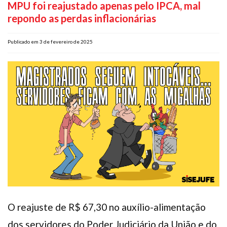
MPU foi reajustado apenas pelo IPCA, mal
Plano de Saúde
repondo as perdas inflacionárias
Assistência Funeral
Pós-graduação
Publicado em 3 de fevereiro de 2025
Facebook
Instagram
Twitter
Youtube
TikTok
Whatsapp
O reajuste de R$ 67,30 no auxílio-alimentação
dos servidores do Poder Judiciário da União e do