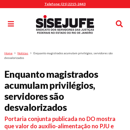
Telefone: (21) 2215-2443
MENU
Início
Sindicalize-se
Notícias
Artigos
Publicações
Pesquisa
Home
Notícias
Enquanto magistrados acumulam privilégios, servidores são
Jurídico
desvalorizados
Diretoria
Enquanto magistrados
O Sindicato
acumulam privilégios,
Agenda
servidores são
Casa do Alto
Sede Campestre
desvalorizados
Nossos Convênios
Portaria conjunta publicada no DO mostra
Gympass Wellhub
que valor do auxílio-alimentação no PJU e
Seguro Auto