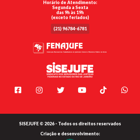
Horário de Atendimento:
Segunda a Sexta
das 9h às 19h
(exceto feriados)
(21) 96784-6781
Facebook
Instagram
Twitter
Youtube
TikTok
Whats
SISEJUFE © 2026 - Todos os direitos reservados
Criação e
desenvolvimento: