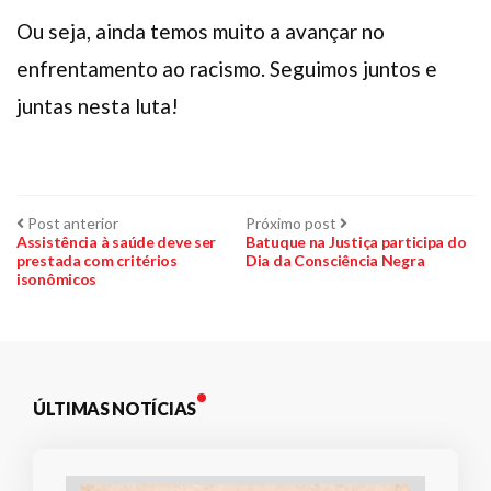
Ou seja, ainda temos muito a avançar no
enfrentamento ao racismo. Seguimos juntos e
juntas nesta luta!
Navegação
Post
Próximo
Post anterior
Próximo post
anterior:
post:
Assistência à saúde deve ser
Batuque na Justiça participa do
prestada com critérios
Dia da Consciência Negra
de
isonômicos
Post
ÚLTIMAS NOTÍCIAS