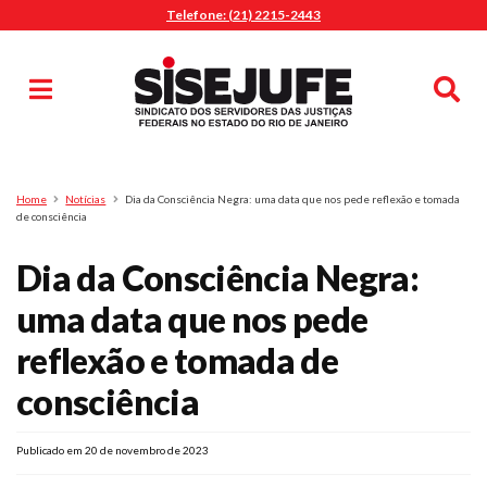
Telefone: (21) 2215-2443
MENU
Início
Sindicalize-se
Notícias
Artigos
Publicações
Pesquisa
Home
Notícias
Dia da Consciência Negra: uma data que nos pede reflexão e tomada
Jurídico
de consciência
Diretoria
Dia da Consciência Negra:
O Sindicato
uma data que nos pede
Agenda
reflexão e tomada de
Casa do Alto
Sede Campestre
consciência
Nossos Convênios
Gympass Wellhub
Publicado em 20 de novembro de 2023
Seguro Auto