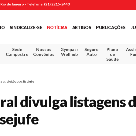
Rio de Janeiro -
Telefone: (21) 2215-2443
CIO
SINDICALIZE-SE
NOTÍCIAS
ARTIGOS
PUBLICAÇÕES
JU
Sede
Nossos
Gympass
Seguro
Plano
Assi
Campestre
Convênios
Wellhub
Auto
de
Fu
Saúde
ra as eleições do Sisejufe
al divulga listagens d
isejufe