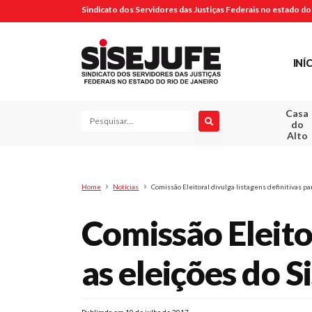
Sindicato dos Servidores das Justiças Federais no estado do 
INÍ
Casa
Pesquisa
do
Alto
Home
Notícias
Comissão Eleitoral divulga listagens definitivas pa
Comissão Eleitor
as eleições do S