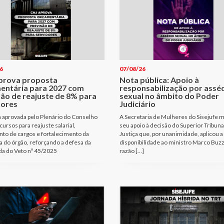
6
07/08/26
prova proposta
Nota pública: Apoio à
entária para 2027 com
responsabilização por assé
são de reajuste de 8% para
sexual no âmbito do Poder
dores
Judiciário
 aprovada pelo Plenário do Conselho
A Secretaria de Mulheres do Sisejufe m
cursos para reajuste salarial,
seu apoio à decisão do Superior Tribuna
to de cargos e fortalecimento da
Justiça que, por unanimidade, aplicou a
a do órgão, reforçando a defesa da
disponibilidade ao ministro Marco Buzz
a do Veto nº 45/2025
razão […]