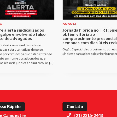
6
06/08/26
fe alerta sindicalizados
Jornada híbrida no TRT: Sis
 golpe envolvendo falso
obtém vitória ao
to de advogados
comparecimento presencial
semanas com dias úteis red
fe alerta seus sindicalizados e
Órgão Especial deu provimento ao rec
izadas sobre tentativas de golpe
Sindicato para adoção de critério propo
as por criminosos que estão entrando
ato em nome dos advogados que
assessoria jurídica ao sindicato. As […]
sso Rápido
Contato
e Campestre
(21) 2215-2443