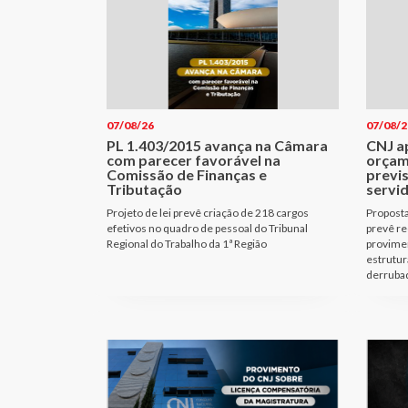
07/08/26
07/08/2
PL 1.403/2015 avança na Câmara
CNJ a
com parecer favorável na
orçam
Comissão de Finanças e
previ
Tributação
servi
Projeto de lei prevê criação de 218 cargos
Proposta
efetivos no quadro de pessoal do Tribunal
prevê re
Regional do Trabalho da 1ª Região
provimen
estrutur
derrubad