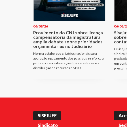
06/08/26
06/08/2
Provimento do CNJ sobre licença
Siseju
compensatória da magistratura
sobre
amplia debate sobre prioridades
conta
orçamentárias no Judiciário
O Siseju
Norma estabelece critérios nacionais para
sindical
apuração e pagamento dos passivos e reforça a
praticad
pauta sobre a valorização dos servidores e a
em cont
distribuição de recursos no PJU
prestam 
SISEJUFE
Ace
Sindicato
Sed