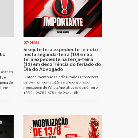
07/08/26
Sisejufe terá expediente remoto
dio
nesta segunda-feira (10) e não
terá expediente na terça-feira
(11) em decorrência do feriado do
Dia do Advogado
anifesta
O atendimento aos sindicalizados acontecerá
l de
pelo e-mail contato@sisejufe.org.br e por
 pena de
mensagem de WhatsApp, através do número
i, em
+55 21 96784-6781, de 9h às 18h