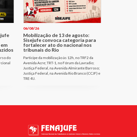
06/08/26
ejufe
Mobilização de 13 de agosto:
Sisejufe convoca categoria para
 em
fortalecer ato do nacional nos
uzidos
tribunais do Rio
urso do
Participe da mobilização às 12h, no TRF2 da
rcional
Avenida Acre; TRT-1, no Fórum da Lavradio;
Justiça Federal, na Avenida Almirante Barroso;
Justiça Federal, na Avenida Rio Branco (CCJF) e
TRE-RJ.