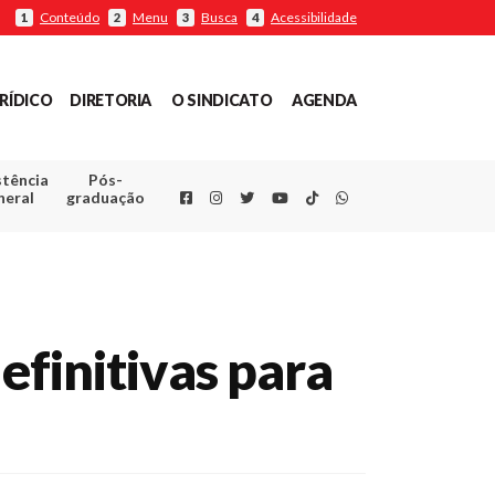
Conteúdo
Menu
Busca
Acessibilidade
1
2
3
4
RÍDICO
DIRETORIA
O SINDICATO
AGENDA
stência
Pós-
Facebook
Instagram
Twitter
Youtube
TikTok
Whatsapp
neral
graduação
efinitivas para