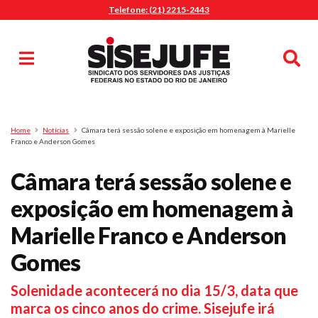
Telefone: (21) 2215-2443
MENU
Início
Sindicalize-se
Notícias
Artigos
Publicações
Pesquisa
Home
Notícias
Câmara terá sessão solene e exposição em homenagem à Marielle
Jurídico
Franco e Anderson Gomes
Diretoria
Câmara terá sessão solene e
O Sindicato
exposição em homenagem à
Agenda
Marielle Franco e Anderson
Casa do Alto
Sede Campestre
Gomes
Nossos Convênios
Solenidade acontecerá no dia 15/3, data que
Gympass Wellhub
marca os cinco anos do crime. Sisejufe irá
Seguro Auto