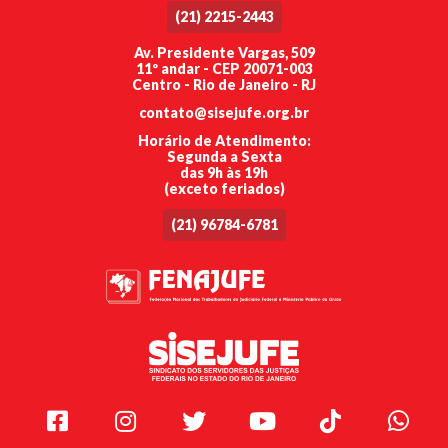
(21) 2215-2443
Av. Presidente Vargas, 509
11º andar - CEP 20071-003
Centro - Rio de Janeiro - RJ
contato@sisejufe.org.br
Horário de Atendimento:
Segunda a Sexta
das 9h às 19h
(exceto feriados)
(21) 96784-6781
Facebook
Instagram
Twitter
Youtube
TikTok
Whats