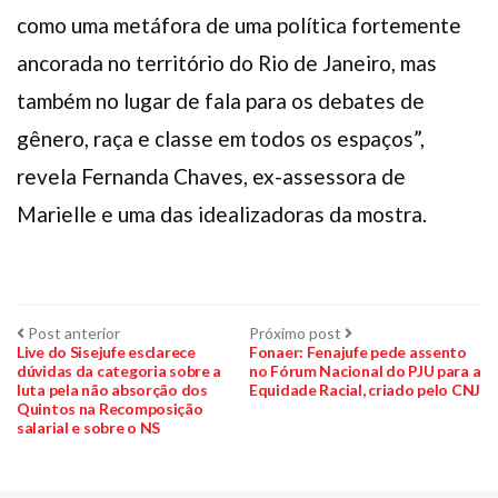
como uma metáfora de uma política fortemente
ancorada no território do Rio de Janeiro, mas
também no lugar de fala para os debates de
gênero, raça e classe em todos os espaços”,
revela Fernanda Chaves, ex-assessora de
Marielle e uma das idealizadoras da mostra.
Navegação
Post
Próximo
Post anterior
Próximo post
anterior:
post:
Live do Sisejufe esclarece
Fonaer: Fenajufe pede assento
dúvidas da categoria sobre a
no Fórum Nacional do PJU para a
de
luta pela não absorção dos
Equidade Racial, criado pelo CNJ
Quintos na Recomposição
Post
salarial e sobre o NS