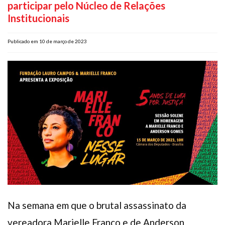
participar pelo Núcleo de Relações
Plano de Saúde
Institucionais
Assistência Funeral
Pós-graduação
Publicado em 10 de março de 2023
Facebook
Instagram
Twitter
Youtube
TikTok
Whatsapp
Na semana em que o brutal assassinato da
vereadora Marielle Franco e de Anderson