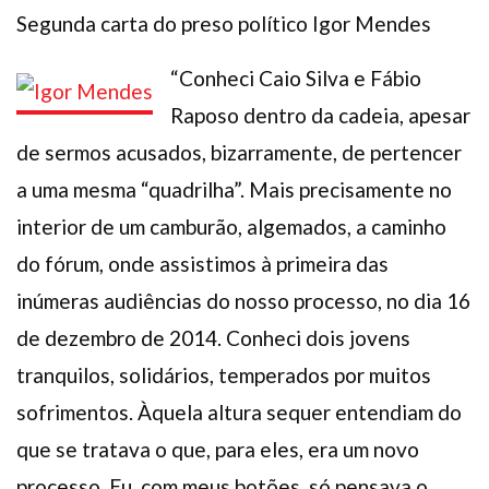
Segunda carta do preso político Igor Mendes
Plano de Saúde
Assistência Funeral
“Conheci Caio Silva e Fábio
Pós-graduação
Raposo dentro da cadeia, apesar
Facebook
Instagram
Twitter
Youtube
TikTok
Whatsapp
de sermos acusados, bizarramente, de pertencer
a uma mesma “quadrilha”. Mais precisamente no
interior de um camburão, algemados, a caminho
do fórum, onde assistimos à primeira das
inúmeras audiências do nosso processo, no dia 16
de dezembro de 2014. Conheci dois jovens
tranquilos, solidários, temperados por muitos
sofrimentos. Àquela altura sequer entendiam do
que se tratava o que, para eles, era um novo
processo. Eu, com meus botões, só pensava o