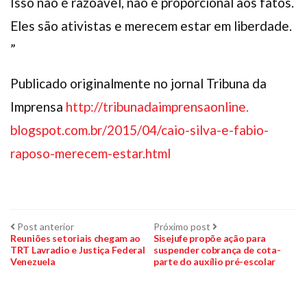
Isso não é razoável, não é proporcional aos fatos.
Eles são ativistas e merecem estar em liberdade.
”
Publicado originalmente no jornal Tribuna da
Imprensa
http://
tribunadaimprensaonline.
blogspot.com.br/2015/04/caio-
silva-e-fabio-
raposo-merecem-
estar.html
Navegação
Post
Próximo
Post anterior
Próximo post
anterior:
post:
Reuniões setoriais chegam ao
Sisejufe propõe ação para
TRT Lavradio e Justiça Federal
suspender cobrança de cota-
de
Venezuela
parte do auxílio pré-escolar
Post