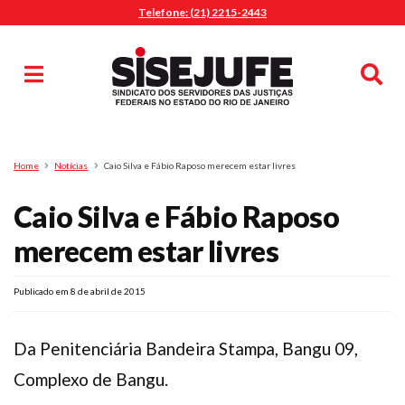
Telefone: (21) 2215-2443
MENU
Início
Sindicalize-se
Notícias
Artigos
Publicações
Pesquisa
Home
Notícias
Caio Silva e Fábio Raposo merecem estar livres
Jurídico
Caio Silva e Fábio Raposo
Diretoria
O Sindicato
merecem estar livres
Agenda
Publicado em 8 de abril de 2015
Casa do Alto
Sede Campestre
Da Penitenciária Bandeira Stampa, Bangu 09,
Nossos Convênios
Gympass Wellhub
Complexo de Bangu.
Seguro Auto