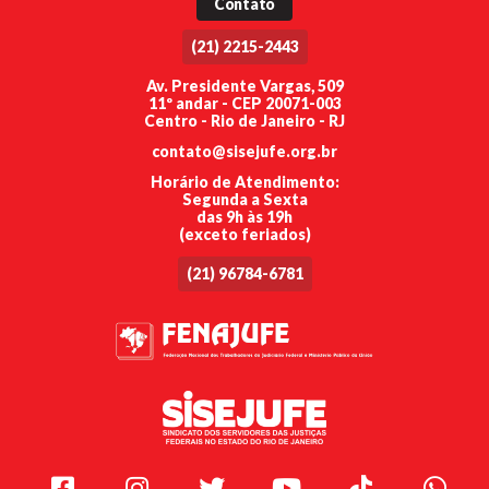
Contato
(21) 2215-2443
Av. Presidente Vargas, 509
11º andar - CEP 20071-003
Centro - Rio de Janeiro - RJ
contato@sisejufe.org.br
Horário de Atendimento:
Segunda a Sexta
das 9h às 19h
(exceto feriados)
(21) 96784-6781
Facebook
Instagram
Twitter
Youtube
TikTok
Whats