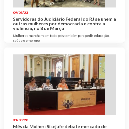
Plano de Saúde
09/03/23
Assistência Funeral
Servidoras do Judiciário Federal do RJ se unem a
Pós-graduação
outras mulheres por democracia e contra a
violência, no 8 de Março
Facebook
Instagram
Twitter
Youtube
TikTok
Whatsapp
Mulheres marcham em todo país também para pedir educação,
saúde e emprego
31/03/20
Mês da Mulher: Sisejufe debate mercado de