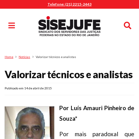
Telefone: (21) 2215-2443
MENU
Início
Sindicalize-se
Notícias
Artigos
Publicações
Pesquisa
Home
Notícias
Valorizar técnicos e analistas
Jurídico
Valorizar técnicos e analistas
Diretoria
O Sindicato
Agenda
Publicado em 14 de abril de 2015
Casa do Alto
Por Luís Amauri Pinheiro de
Sede Campestre
Souza*
Nossos Convênios
Gympass Wellhub
Por mais paradoxal que
Seguro Auto