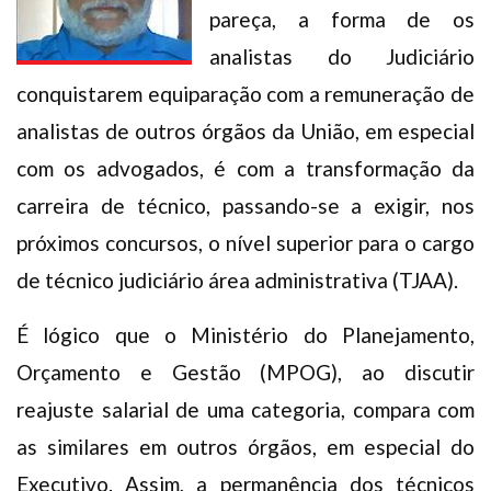
pareça, a forma de os
Plano de Saúde
analistas do Judiciário
Assistência Funeral
Pós-graduação
conquistarem equiparação com a remuneração de
Facebook
Instagram
Twitter
Youtube
TikTok
Whatsapp
analistas de outros órgãos da União, em especial
com os advogados, é com a transformação da
carreira de técnico, passando-se a exigir, nos
próximos concursos, o nível superior para o cargo
de técnico judiciário área administrativa (TJAA).
É lógico que o Ministério do Planejamento,
Orçamento e Gestão (MPOG), ao discutir
reajuste salarial de uma categoria, compara com
as similares em outros órgãos, em especial do
Executivo. Assim, a permanência dos técnicos