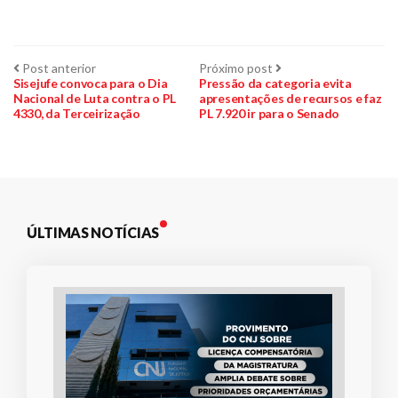
Navegação
Post
Próximo
Post anterior
Próximo post
anterior:
post:
Sisejufe convoca para o Dia
Pressão da categoria evita
Nacional de Luta contra o PL
apresentações de recursos e faz
de
4330, da Terceirização
PL 7.920 ir para o Senado
Post
ÚLTIMAS NOTÍCIAS