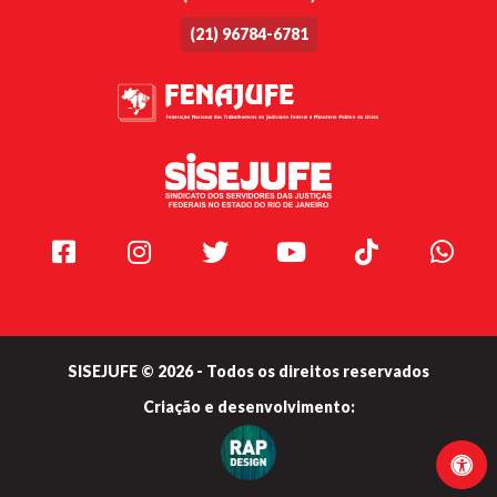
(21) 96784-6781
Facebook
Instagram
Twitter
Youtube
TikTok
Whats
SISEJUFE © 2026 - Todos os direitos reservados
Criação e
desenvolvimento: