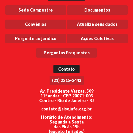
Sede Campestre
Documentos
Convênios
Atualize seus dados
Pergunte ao jurídico
Ações Coletivas
Perguntas Frequentes
Contato
(21) 2215-2443
Av. Presidente Vargas, 509
11º andar - CEP 20071-003
Centro - Rio de Janeiro - RJ
contato@sisejufe.org.br
Horário de Atendimento:
Segunda a Sexta
das 9h às 19h
(exceto feriados)