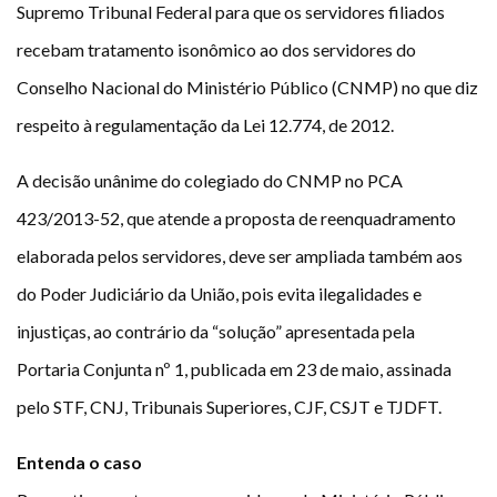
Supremo Tribunal Federal para que os servidores filiados
Plano de Saúde
recebam tratamento isonômico ao dos servidores do
Assistência Funeral
Pós-graduação
Conselho Nacional do Ministério Público (CNMP) no que diz
respeito à regulamentação da Lei 12.774, de 2012.
Facebook
Instagram
Twitter
Youtube
TikTok
Whatsapp
A decisão unânime do colegiado do CNMP no PCA
423/2013-52, que atende a proposta de reenquadramento
elaborada pelos servidores, deve ser ampliada também aos
do Poder Judiciário da União, pois evita ilegalidades e
injustiças, ao contrário da “solução” apresentada pela
Portaria Conjunta nº 1, publicada em 23 de maio, assinada
pelo STF, CNJ, Tribunais Superiores, CJF, CSJT e TJDFT.
Entenda o caso