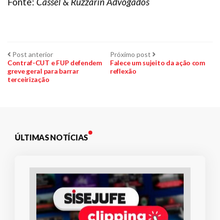
Fonte:
Cassel & Ruzzarin Advogados
Navegação
Post
Próximo
Post anterior
Próximo post
anterior:
post:
Contraf-CUT e FUP defendem
Falece um sujeito da ação com
greve geral para barrar
reflexão
de
terceirização
Post
ÚLTIMAS NOTÍCIAS