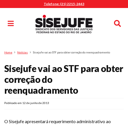
Telefone: (21) 2215-2443
MENU
Início
Sindicalize-se
Notícias
Artigos
Publicações
Pesquisa
Home
Notícias
Sisejufe vai ao STF para obter correção do reenquadramento
Jurídico
Sisejufe vai ao STF para obter
Diretoria
O Sindicato
correção do
Agenda
reenquadramento
Casa do Alto
Sede Campestre
Publicado em 12 de junho de 2013
Nossos Convênios
Gympass Wellhub
O Sisejufe apresentará requerimento administrativo ao
Seguro Auto