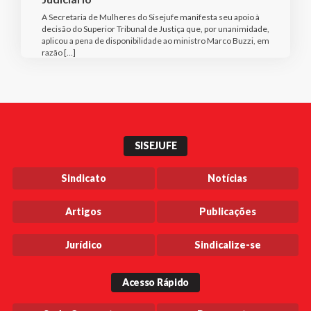
A Secretaria de Mulheres do Sisejufe manifesta seu apoio à
decisão do Superior Tribunal de Justiça que, por unanimidade,
aplicou a pena de disponibilidade ao ministro Marco Buzzi, em
razão […]
SISEJUFE
Sindicato
Notícias
Artigos
Publicações
Jurídico
Sindicalize-se
Acesso Rápido