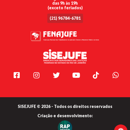
das 9h às 19h
(exceto feriados)
(21) 96784-6781
Facebook
Instagram
Twitter
Youtube
TikTok
Whats
SISEJUFE © 2026 - Todos os direitos reservados
Criação e
desenvolvimento: