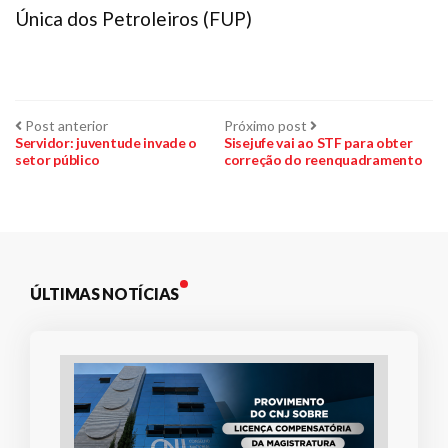
Única dos Petroleiros (FUP)
Navegação
Post
Próximo
Post anterior
Próximo post
anterior:
post:
Servidor: juventude invade o
Sisejufe vai ao STF para obter
setor público
correção do reenquadramento
de
Post
ÚLTIMAS NOTÍCIAS