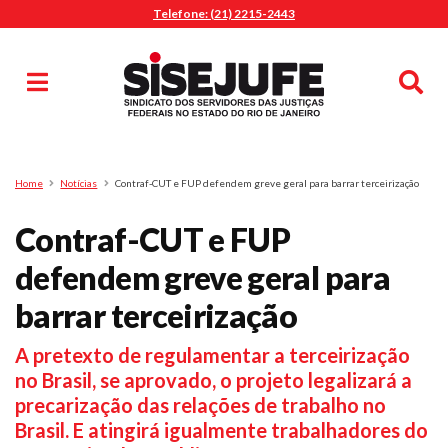
Telefone: (21) 2215-2443
MENU
Início
Sindicalize-se
Notícias
Artigos
Publicações
Pesquisa
Home
Notícias
Contraf-CUT e FUP defendem greve geral para barrar terceirização
Jurídico
Contraf-CUT e FUP
Diretoria
O Sindicato
defendem greve geral para
Agenda
barrar terceirização
Casa do Alto
A pretexto de regulamentar a terceirização
Sede Campestre
no Brasil, se aprovado, o projeto legalizará a
Nossos Convênios
precarização das relações de trabalho no
Gympass Wellhub
Brasil. E atingirá igualmente trabalhadores do
Seguro Auto