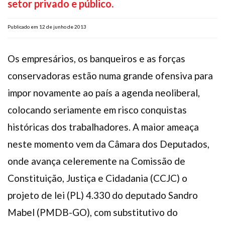
setor privado e público.
Plano de Saúde
Assistência Funeral
Publicado em 12 de junho de 2013
Pós-graduação
Os empresários, os banqueiros e as forças
Facebook
Instagram
Twitter
Youtube
TikTok
Whatsapp
conservadoras estão numa grande ofensiva para
impor novamente ao país a agenda neoliberal,
colocando seriamente em risco conquistas
históricas dos trabalhadores. A maior ameaça
neste momento vem da Câmara dos Deputados,
onde avança celeremente na Comissão de
Constituição, Justiça e Cidadania (CCJC) o
projeto de lei (PL) 4.330 do deputado Sandro
Mabel (PMDB-GO), com substitutivo do