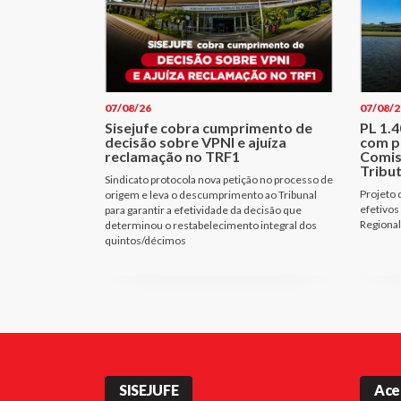
07/08/26
07/08/2
Sisejufe cobra cumprimento de
PL 1.
decisão sobre VPNI e ajuíza
com p
reclamação no TRF1
Comis
Tribu
Sindicato protocola nova petição no processo de
Projeto 
origem e leva o descumprimento ao Tribunal
efetivos
para garantir a efetividade da decisão que
Regional
determinou o restabelecimento integral dos
quintos/décimos
SISEJUFE
Ace