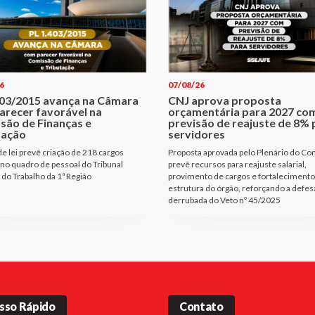
6
07/08/26
403/2015 avança na Câmara
CNJ aprova proposta
arecer favorável na
orçamentária para 2027 co
são de Finanças e
previsão de reajuste de 8% 
tação
servidores
de lei prevê criação de 218 cargos
Proposta aprovada pelo Plenário do Co
 no quadro de pessoal do Tribunal
prevê recursos para reajuste salarial,
 do Trabalho da 1ª Região
provimento de cargos e fortalecimento
estrutura do órgão, reforçando a defes
derrubada do Veto nº 45/2025
sso Rápido
Contato