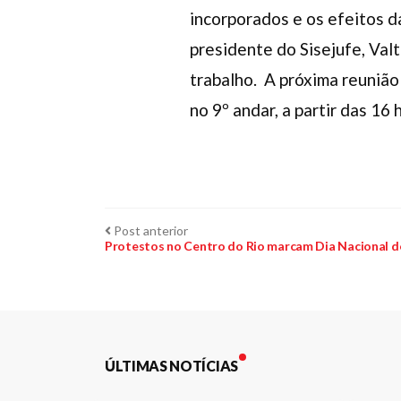
incorporados e os efeitos 
presidente do Sisejufe, Val
trabalho. A próxima reunião 
no 9º andar, a partir das 16 
Navegação
Post
Post anterior
anterior:
Protestos no Centro do Rio marcam Dia Nacional d
de
Post
ÚLTIMAS NOTÍCIAS