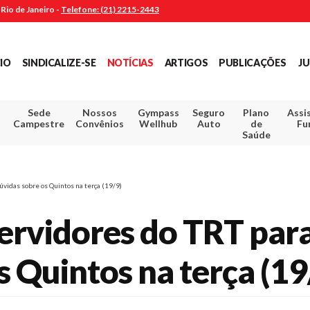
Rio de Janeiro -
Telefone: (21) 2215-2443
CIO
SINDICALIZE-SE
NOTÍCIAS
ARTIGOS
PUBLICAÇÕES
JU
Sede
Nossos
Gympass
Seguro
Plano
Assi
Campestre
Convênios
Wellhub
Auto
de
Fu
Saúde
úvidas sobre os Quintos na terça (19/9)
servidores do TRT par
s Quintos na terça (19