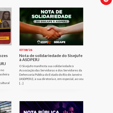
07/08/26
Vozes
Nota de solidariedade do Sisejufe
à ASDPERJ
JRJ
O Sisejufe manifesta sua solidariedade à
 no
Associação das Servidoras e dos Servidores da
sileira
Defensoria Pública do Estado do Rio de Janeiro
(ASDPERJ), à sua diretoria e, em especial, ao seu
cultural
[…]