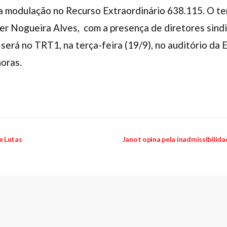
da modulação no Recurso Extraordinário 638.115. O te
ter Nogueira Alves, com a presença de diretores sindi
será no TRT1, na terça-feira (19/9), no auditório da E
horas.
e Lutas
Janot opina pela inadmissibilid