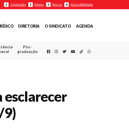
Conteúdo
Menu
Busca
Acessibilidade
1
2
3
4
RÍDICO
DIRETORIA
O SINDICATO
AGENDA
stência
Pós-
Facebook
Instagram
Twitter
Youtube
TikTok
Whatsapp
neral
graduação
a esclarecer
/9)