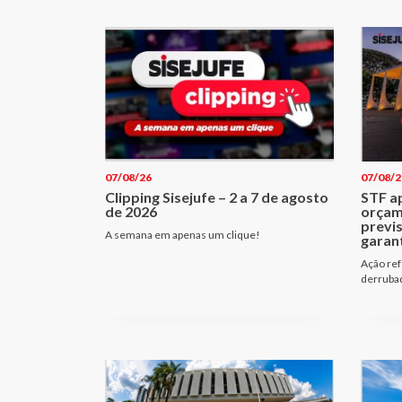
07/08/26
07/08/2
Clipping Sisejufe – 2 a 7 de agosto
STF a
de 2026
orçam
previ
A semana em apenas um clique!
garant
Ação ref
derrubad