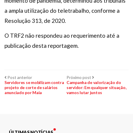
momento de pandemia, determinou aos tribunais
a ampla utilização do teletrabalho, conforme a
Resolução 313, de 2020.
O TRF2 não respondeu ao requerimento até a
publicação desta reportagem.
Navegação
Post
Próximo
Post anterior
Próximo post
anterior:
post:
Servidores se mobilizam contra
Campanha de valorização do
projeto de corte de salários
servidor: Em qualquer situação,
de
anunciado por Maia
vamos lutar juntos
Post
ÚLTIMAS NOTÍCIAS