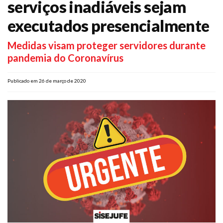
serviços inadiáveis sejam
Plano de Saúde
executados presencialmente
Assistência Funeral
Pós-graduação
Medidas visam proteger servidores durante
pandemia do Coronavírus
Facebook
Instagram
Twitter
Youtube
TikTok
Whatsapp
Publicado em 26 de março de 2020