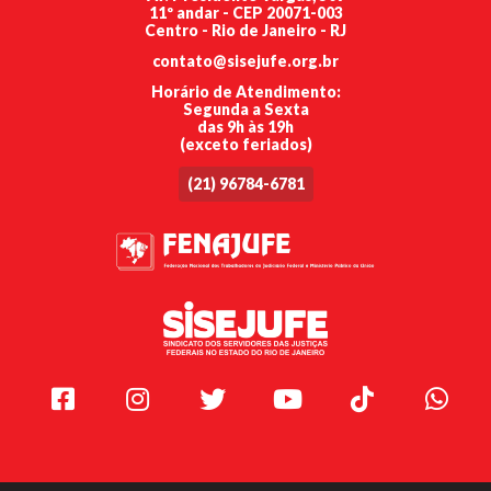
11º andar - CEP 20071-003
Centro - Rio de Janeiro - RJ
contato@sisejufe.org.br
Horário de Atendimento:
Segunda a Sexta
das 9h às 19h
(exceto feriados)
(21) 96784-6781
Facebook
Instagram
Twitter
Youtube
TikTok
Whats