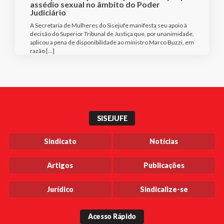
assédio sexual no âmbito do Poder
Judiciário
A Secretaria de Mulheres do Sisejufe manifesta seu apoio à
decisão do Superior Tribunal de Justiça que, por unanimidade,
aplicou a pena de disponibilidade ao ministro Marco Buzzi, em
razão […]
SISEJUFE
Sindicato
Notícias
Artigos
Publicações
Jurídico
Sindicalize-se
Acesso Rápido