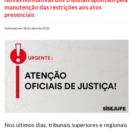
manutenção das restrições aos atos
Plano de Saúde
presenciais
Assistência Funeral
Pós-graduação
Publicado em 28 de abril de 2020
Facebook
Instagram
Twitter
Youtube
TikTok
Whatsapp
Nos últimos dias, tribunais superiores e regionais