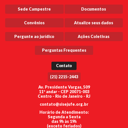
Sede Campestre
Documentos
Convênios
Atualize seus dados
Pergunte ao jurídico
Ações Coletivas
Perguntas Frequentes
Contato
(21) 2215-2443
Av. Presidente Vargas, 509
11º andar - CEP 20071-003
Centro - Rio de Janeiro - RJ
contato@sisejufe.org.br
Horário de Atendimento:
Segunda a Sexta
das 9h às 19h
(exceto feriados)