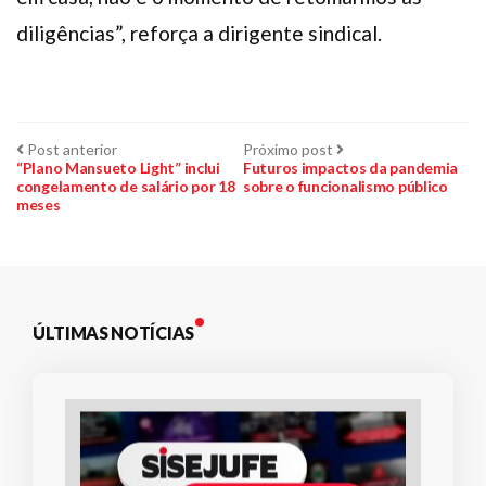
diligências”, reforça a dirigente sindical.
Navegação
Post
Próximo
Post anterior
Próximo post
anterior:
post:
“Plano Mansueto Light” inclui
Futuros impactos da pandemia
congelamento de salário por 18
sobre o funcionalismo público
de
meses
Post
ÚLTIMAS NOTÍCIAS