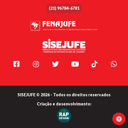
(21) 96784-6781
Facebook
Instagram
Twitter
Youtube
TikTok
Whats
SISEJUFE © 2026 - Todos os direitos reservados
Criação e
desenvolvimento: