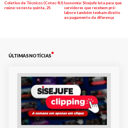
Navegação
anterior:
post:
Coletivo de Técnicos (Cotec-RJ)
Isonomia: Sisejufe luta para que
reúne-se nesta quinta, 25
servidores que recebem pró-
de
labore também tenham direito
ao pagamento da diferença
Post
ÚLTIMAS NOTÍCIAS