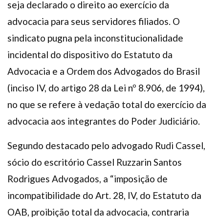
seja declarado o direito ao exercício da
Plano de Saúde
advocacia para seus servidores filiados. O
Assistência Funeral
sindicato pugna pela inconstitucionalidade
Pós-graduação
incidental do dispositivo do Estatuto da
Facebook
Instagram
Twitter
Youtube
TikTok
Whatsapp
Advocacia e a Ordem dos Advogados do Brasil
(inciso IV, do artigo 28 da Lei nº 8.906, de 1994),
no que se refere à vedação total do exercício da
advocacia aos integrantes do Poder Judiciário.
Segundo destacado pelo advogado Rudi Cassel,
sócio do escritório Cassel Ruzzarin Santos
Rodrigues Advogados, a “imposição de
incompatibilidade do Art. 28, IV, do Estatuto da
OAB, proibição total da advocacia, contraria