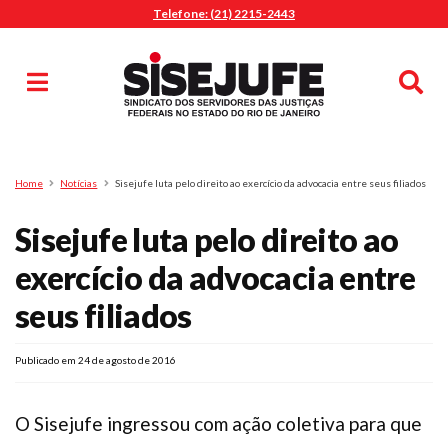
Telefone: (21) 2215-2443
MENU
Início
Sindicalize-se
Notícias
Artigos
Publicações
Pesquisa
Home
Notícias
Sisejufe luta pelo direito ao exercício da advocacia entre seus filiados
Jurídico
Sisejufe luta pelo direito ao
Diretoria
O Sindicato
exercício da advocacia entre
Agenda
seus filiados
Casa do Alto
Sede Campestre
Publicado em 24 de agosto de 2016
Nossos Convênios
Gympass Wellhub
O Sisejufe ingressou com ação coletiva para que
Seguro Auto