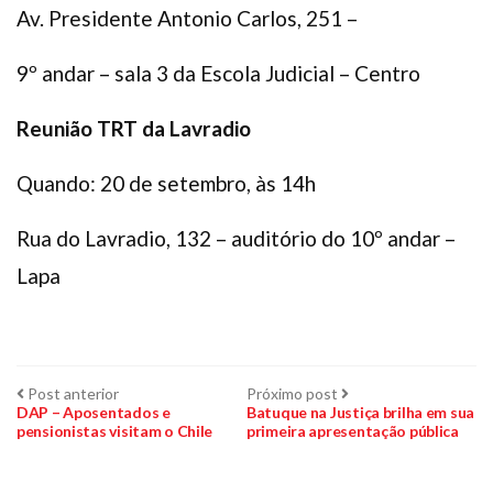
Av. Presidente Antonio Carlos, 251 –
9º andar – sala 3 da Escola Judicial – Centro
Reunião TRT da Lavradio
Quando: 20 de setembro, às 14h
Rua do Lavradio, 132 – auditório do 10º andar –
Lapa
Navegação
Post
Próximo
Post anterior
Próximo post
anterior:
post:
DAP – Aposentados e
Batuque na Justiça brilha em sua
pensionistas visitam o Chile
primeira apresentação pública
de
Post