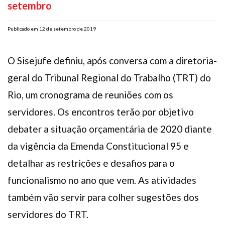
setembro
Plano de Saúde
Assistência Funeral
Publicado em 12 de setembro de 2019
Pós-graduação
Facebook
Instagram
Twitter
Youtube
TikTok
Whatsapp
O Sisejufe definiu, após conversa com a diretoria-
geral do Tribunal Regional do Trabalho (TRT) do
Rio, um cronograma de reuniões com os
servidores. Os encontros terão por objetivo
debater a situação orçamentária de 2020 diante
da vigência da Emenda Constitucional 95 e
detalhar as restrições e desafios para o
funcionalismo no ano que vem. As atividades
também vão servir para colher sugestões dos
servidores do TRT.