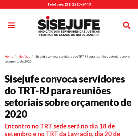
Telefone: (21) 2215-2443
MENU
Início
Sindicalize-se
Notícias
Artigos
Publicações
Pesquisa
Home
Notícias
Sisejufe convoca servidores do TRT-RJ para reuniões setoriais sobre
Jurídico
orçamento de 2020
Diretoria
Sisejufe convoca servidores
O Sindicato
do TRT-RJ para reuniões
Agenda
setoriais sobre orçamento de
Casa do Alto
Sede Campestre
2020
Nossos Convênios
Encontro no TRT sede será no dia 18 de
Gympass Wellhub
setembro e no TRT da Lavradio, dia 20 de
Seguro Auto