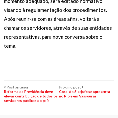
momento adequado, será editado normativo
visando à regulamentação dos procedimentos.
Após reunir-se com as áreas afins, voltará a
chamar os servidores, através de suas entidades
representativas, para nova conversa sobre o
tema.
Navegação
Post
Próximo
Post anterior
Próximo post
anterior:
post:
Reforma da Previdência deve
Coral do Sisejufe se apresenta
elevar contribuição de todos os
no Rio e em Vassouras
de
servidores públicos do país
Post