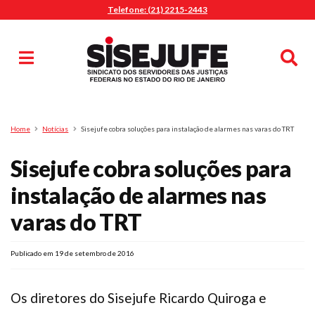
Telefone: (21) 2215-2443
MENU
Início
Sindicalize-se
Notícias
Artigos
Publicações
Pesquisa
Home
Notícias
Sisejufe cobra soluções para instalação de alarmes nas varas do TRT
Jurídico
Sisejufe cobra soluções para
Diretoria
O Sindicato
instalação de alarmes nas
Agenda
varas do TRT
Casa do Alto
Sede Campestre
Publicado em 19 de setembro de 2016
Nossos Convênios
Gympass Wellhub
Os diretores do Sisejufe Ricardo Quiroga e
Seguro Auto