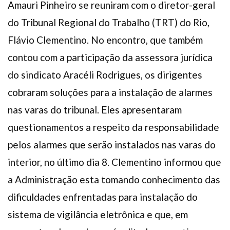
Amauri Pinheiro se reuniram com o diretor-geral
Plano de Saúde
do Tribunal Regional do Trabalho (TRT) do Rio,
Assistência Funeral
Flávio Clementino. No encontro, que também
Pós-graduação
contou com a participação da assessora jurídica
Facebook
Instagram
Twitter
Youtube
TikTok
Whatsapp
do sindicato Aracéli Rodrigues, os dirigentes
cobraram soluções para a instalação de alarmes
nas varas do tribunal. Eles apresentaram
questionamentos a respeito da responsabilidade
pelos alarmes que serão instalados nas varas do
interior, no último dia 8. Clementino informou que
a Administração esta tomando conhecimento das
dificuldades enfrentadas para instalação do
sistema de vigilância eletrônica e que, em