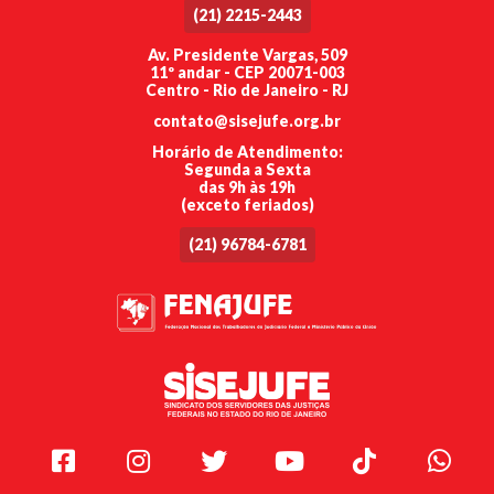
(21) 2215-2443
Av. Presidente Vargas, 509
11º andar - CEP 20071-003
Centro - Rio de Janeiro - RJ
contato@sisejufe.org.br
Horário de Atendimento:
Segunda a Sexta
das 9h às 19h
(exceto feriados)
(21) 96784-6781
Facebook
Instagram
Twitter
Youtube
TikTok
Whats