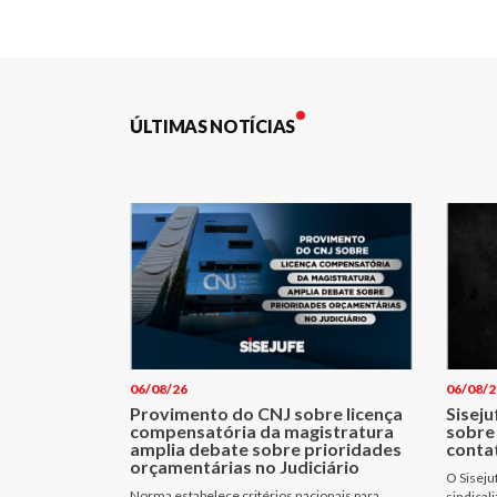
Post
ÚLTIMAS NOTÍCIAS
06/08/26
06/08/2
Provimento do CNJ sobre licença
Siseju
compensatória da magistratura
sobre
amplia debate sobre prioridades
conta
orçamentárias no Judiciário
O Siseju
Norma estabelece critérios nacionais para
sindical