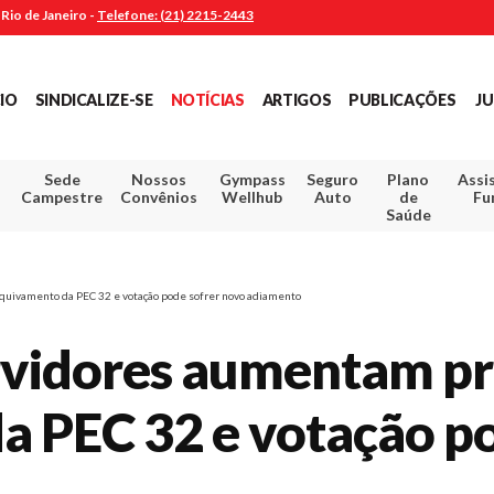
Rio de Janeiro -
Telefone: (21) 2215-2443
CIO
SINDICALIZE-SE
NOTÍCIAS
ARTIGOS
PUBLICAÇÕES
JU
Sede
Nossos
Gympass
Seguro
Plano
Assi
Campestre
Convênios
Wellhub
Auto
de
Fu
Saúde
quivamento da PEC 32 e votação pode sofrer novo adiamento
ervidores aumentam pr
a PEC 32 e votação po