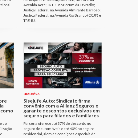
rcional
Avenida Acre; TRT-1, no Fórum da Lavradio;
Justiça Federal, na Avenida Almirante Barroso;
Justiça Federal, na Avenida Rio Branco (CCJF) e
TRE-RJ.
04/08/26
bre
Sisejufe Auto: Sindicato firma
da
convênio com a Allianz Seguros e
a como
garante descontos exclusivos em
seguros para filiados e familiares
e do
Parceria oferece até 37% de desconto no
ilização
seguro de automóveis e até 40% no seguro
de
residencial, além de condições especiais de