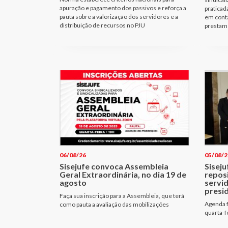
apuração e pagamento dos passivos e reforça a
praticad
pauta sobre a valorização dos servidores e a
em cont
distribuição de recursos no PJU
prestam 
06/08/26
05/08/2
Sisejufe convoca Assembleia
Siseju
Geral Extraordinária, no dia 19 de
repos
agosto
servi
presi
Faça sua inscrição para a Assembleia, que terá
Agenda f
como pauta a avaliação das mobilizações
quarta-f