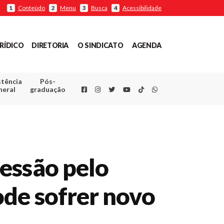
Conteúdo
Menu
Busca
Acessibilidade
1
2
3
4
RÍDICO
DIRETORIA
O SINDICATO
AGENDA
stência
Pós-
Facebook
Instagram
Twitter
Youtube
TikTok
Whatsapp
neral
graduação
essão pelo
de sofrer novo