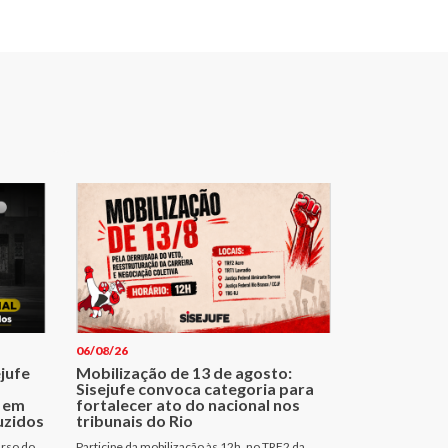
06/08/26
ejufe
Mobilização de 13 de agosto:
Sisejufe convoca categoria para
 em
fortalecer ato do nacional nos
uzidos
tribunais do Rio
urso do
Participe da mobilização às 12h, no TRF2 da