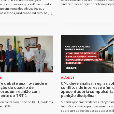
Sindicato para adoção de critério propo
as por criminosos que estão entrando
ato em nome dos advogados que
assessoria jurídica ao sindicato. As […]
6
04/08/26
fe debate auxílio-saúde e
CNJ deve analisar regras so
ição do quadro de
conflitos de interesse e fim 
dores em reunião com
aposentadoria compulsóri
dente do TRT 1
punição disciplinar
oi realizada na sede do TRT 1, na última
Medidas podem fortalecer a integridad
eira (29)
Judiciário e abrir espaço para melhor ut
dos recursos destinados às despesas 