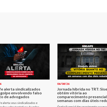
6
06/08/26
fe alerta sindicalizados
Jornada híbrida no TRT: Sis
 golpe envolvendo falso
obtém vitória ao
to de advogados
comparecimento presencial
semanas com dias úteis red
fe alerta seus sindicalizados e
Órgão Especial deu provimento ao rec
izadas sobre tentativas de golpe