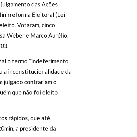
 o julgamento das Ações
nirreforma Eleitoral (Lei
leito. Votaram, cinco
osa Weber e Marco Aurélio,
/03.
onal o termo “indeferimento
u a inconstitucionalidade da
m julgado contrariam o
guém que não foi eleito
tos rápidos, que até
20min, a presidente da