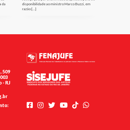
a da
disponibilidade ao ministro Marco Buzzi, em
razão […]
, 509
-003
 - RJ
g.br
Facebook
Instagram
Twitter
Youtube
TikTok
Whatsapp
nto: