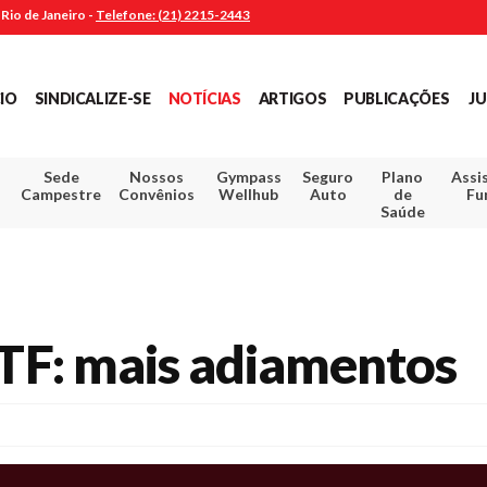
Rio de Janeiro -
Telefone: (21) 2215-2443
CIO
SINDICALIZE-SE
NOTÍCIAS
ARTIGOS
PUBLICAÇÕES
JU
Sede
Nossos
Gympass
Seguro
Plano
Assi
Campestre
Convênios
Wellhub
Auto
de
Fu
Saúde
F: mais adiamentos