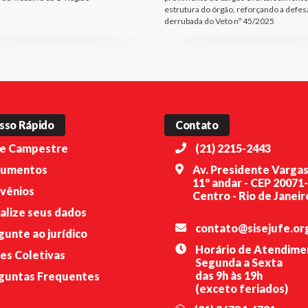
estrutura do órgão, reforçando a defes
derrubada do Veto nº 45/2025
sso Rápido
Contato
e Campestre
(21) 2215-2443
umentos
Av. Presidente Vargas
11º andar - CEP 20071
vênios
Centro - Rio de Janeiro
alize seus dados
contato@sisejufe.or
gunte ao jurídico
Horário de Atendime
es Coletivas
Segunda a Sexta
das 9h às 19h
guntas Frequentes
(exceto feriados)