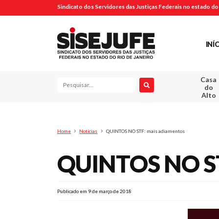
Sindicato dos Servidores das Justiças Federais no estado do 
INÍ
Casa
Pesquisa
do
Alto
Home
Notícias
QUINTOS NO STF: mais adiamentos
QUINTOS NO ST
Publicado em 9 de março de 2018