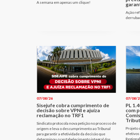
A semana em apenas um clique!
garant
Ação ref
derrubad
07/08/26
07/08/2
Sisejufe cobra cumprimento de
PL 1.
decisão sobre VPNI e ajuíza
com p
reclamação no TRF1
Comis
Tribu
Sindicato protocola nova petição no processo de
Projeto 
origem e leva o descumprimento ao Tribunal
efetivos
para garantir a efetividade da decisão que
Regional
determinou o restabelecimento integral dos