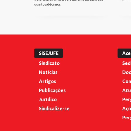
quintos/décimos
SISEJUFE
Ace
Sindicato
Sed
Notícias
Doc
Artigos
Con
Publicações
Atu
Jurídico
Per
Sindicalize-se
Açõ
Per