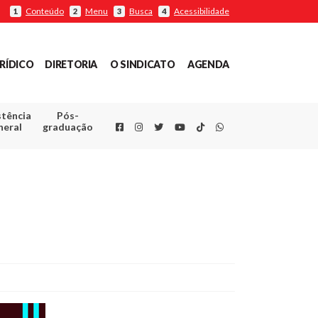
Conteúdo
Menu
Busca
Acessibilidade
1
2
3
4
RÍDICO
DIRETORIA
O SINDICATO
AGENDA
stência
Pós-
Facebook
Instagram
Twitter
Youtube
TikTok
Whatsapp
neral
graduação