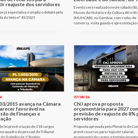
ir reajuste dos servidores
Evento será realizado neste sábado (8),
orça expectativa e amplia o debate pela
Museu da História e da Cultura Afro-Bra
a do Veto nº 45/2025
(MUHCAB), na Gamboa, com rodas de
conversa, visita guiada e apresentação 
6
07/08/26
403/2015 avança na Câmara
CNJ aprova proposta
arecer favorável na
orçamentária para 2027 co
são de Finanças e
previsão de reajuste de 8% 
tação
servidores
de lei prevê criação de 218 cargos
Proposta aprovada pelo Plenário do Co
 no quadro de pessoal do Tribunal
prevê recursos para reajuste salarial,
 do Trabalho da 1ª Região
provimento de cargos e fortalecimento