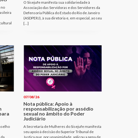
O Sisejufe manifesta sua solidariedade à
 no
Associação das Servidoras e dos Servidores da
sileira
Defensoria Pública do Estado do Rio de Janeiro
(ASDPERJ), à sua diretoria e, em especial, ao seu
cultural
[…]
07/08/26
Nota pública: Apoio à
m
responsabilização por assédio
para
sexual no âmbito do Poder
Judiciário
nselho
A Secretaria de Mulheres do Sisejufe manifesta
seu apoio à decisão do Superior Tribunal de
 da
Justiça que, por unanimidade, aplicou a pena de