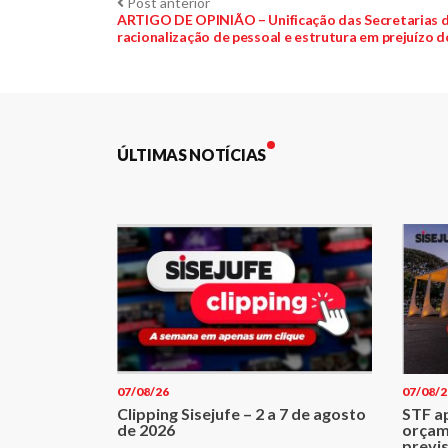
Navegação
Post
Post anterior
anterior:
ARTIGO DE OPINIÃO – Unificação das Secretarias do
racionalização de pessoal e estrutura em prejuízo do
de
Post
ÚLTIMAS NOTÍCIAS
07/08/26
07/08/2
Clipping Sisejufe – 2 a 7 de agosto
STF a
de 2026
orçam
previ