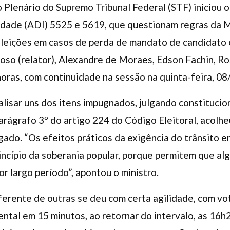
o Plenário do Supremo Tribunal Federal (STF) iniciou
idade (ADI) 5525 e 5619, que questionam regras da Mi
leições em casos de perda de mandato de candidato e
roso (relator), Alexandre de Moraes, Edson Fachin, R
oras, com continuidade na sessão na quinta-feira, 08
alisar uns dos itens impugnados, julgando constituci
arágrafo 3º do artigo 224 do Código Eleitoral, acolhe
lgado. “Os efeitos práticos da exigência do trânsito e
rincípio da soberania popular, porque permitem que al
or largo período”, apontou o ministro.
iferente de outras se deu com certa agilidade, com vo
ental em 15 minutos, ao retornar do intervalo, as 16h