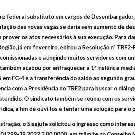
uiz federal substituto em cargos de Desembargador,
tação das novas vagas se daria sem aumento de des
s prover os atos necessários à sua execução. Para d
Região, já em fevereiro, editou a Resolução nº TRF
 comissionadas e atingindo muitos servidores com u
 também acabou por enfraquecer a 1ª instância medi
em FC-4 e a transferência do saldo ao segundo grau.
ência com a Presidência do TRF2 para buscar o diálog
 atendido. O sindicato também se reuniu com os serv
rídica, a fim de ouvi-los e tentar uma solução para o
istração, o Sisejufe solicitou o ingresso como inter
001799-39.2022.2.00.0000, em trâmite no Conselho Na