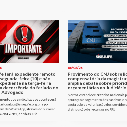
6
06/08/26
ufe terá expediente remoto
Provimento do CNJ sobre li
segunda-feira (10) e não
compensatória da magistra
xpediente na terça-feira
amplia debate sobre priori
m decorrência do feriado do
orçamentárias no Judiciário
o Advogado
Norma estabelece critérios nacionais p
mento aos sindicalizados acontecerá
apuração e pagamento dos passivos e r
ail contato@sisejufe.org.br e por
pauta sobre a valorização dos servidore
m de WhatsApp, através do número
distribuição de recursos no PJU
6784-6781, de 9h às 18h