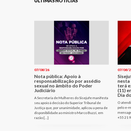
ÚLTIMAS NOTÍCIAS
07/08/26
07/08/2
Nota pública: Apoio à
Sisej
responsabilização por assédio
nesta 
sexual no âmbito do Poder
terá e
Judiciário
(11) e
Dia d
A Secretaria de Mulheres do Sisejufe manifesta
O atendi
seu apoio à decisão do Superior Tribunal de
pelo e-m
Justiça que, por unanimidade, aplicou a pena de
mensage
disponibilidade ao ministro Marco Buzzi, em
+55 21 9
razão […]