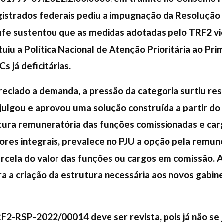
agistrados federais pediu a impugnação da Resoluçã
jufe sustentou que as medidas adotadas pelo TRF2 vi
uiu a Política Nacional de Atenção Prioritária ao Pri
s já deficitárias.
eciado a demanda, a pressão da categoria surtiu res
julgou e aprovou uma solução construída a partir do ar
utura remuneratória das funções comissionadas e car
ores integrais, prevalece no PJU a opção pela remun
cela do valor das funções ou cargos em comissão. As
ara a criação da estrutura necessária aos novos gabi
F2-RSP-2022/00014 deve ser revista, pois já não se j