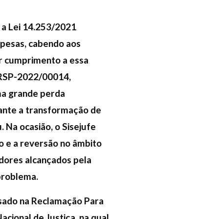
 a Lei 14.253/2021
pesas, cabendo aos
ar cumprimento a essa
2-RSP-2022/00014,
ma grande perda
ante a transformação de
 Na ocasião, o Sisejufe
o e a reversão no âmbito
idores alcançados pela
 problema.
essado na Reclamação Para
cional de Justiça, na qual