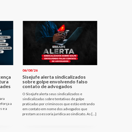
06/08/26
cença
Sisejufe alerta sindicalizados
tura
sobre golpe envolvendo falso
dades
contato de advogados
O Sisejufe alerta seus sindicalizados e
ara
sindicalizadas sobre tentativas de golpe
eforça a
praticadas por criminosos que estão entrando
s e a
em contato em nome dos advogados que
prestam assessoria jurídica ao sindicato. As […]