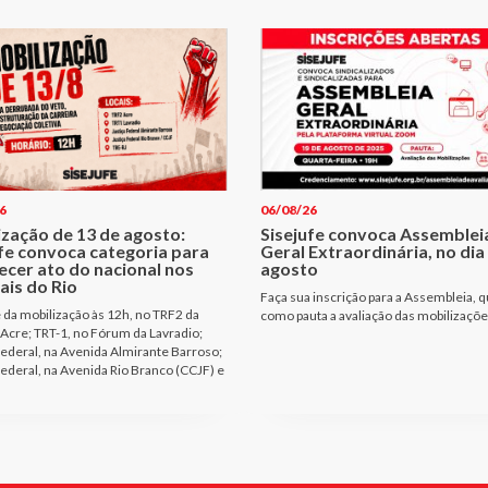
6
06/08/26
ização de 13 de agosto:
Sisejufe convoca Assemblei
ufe convoca categoria para
Geral Extraordinária, no dia
ecer ato do nacional nos
agosto
ais do Rio
Faça sua inscrição para a Assembleia, q
e da mobilização às 12h, no TRF2 da
como pauta a avaliação das mobilizaçõ
Acre; TRT-1, no Fórum da Lavradio;
Federal, na Avenida Almirante Barroso;
Federal, na Avenida Rio Branco (CCJF) e