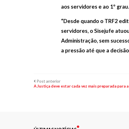
aos servidores e ao 1º grau
“Desde quando o TRF2 edito
servidores, o Sisejufe atuo
Administração, sem sucesso
a pressão até que a decisão
Navegação
Post
Post anterior
anterior:
A Justiça deve estar cada vez mais preparada para
de
Post