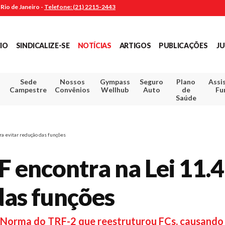
Rio de Janeiro -
Telefone: (21) 2215-2443
CIO
SINDICALIZE-SE
NOTÍCIAS
ARTIGOS
PUBLICAÇÕES
JU
Sede
Nossos
Gympass
Seguro
Plano
Assi
Campestre
Convênios
Wellhub
Auto
de
Fu
Saúde
ara evitar redução das funções
F encontra na Lei 11.
 das funções
 a Norma do TRF-2 que reestruturou FCs, causando