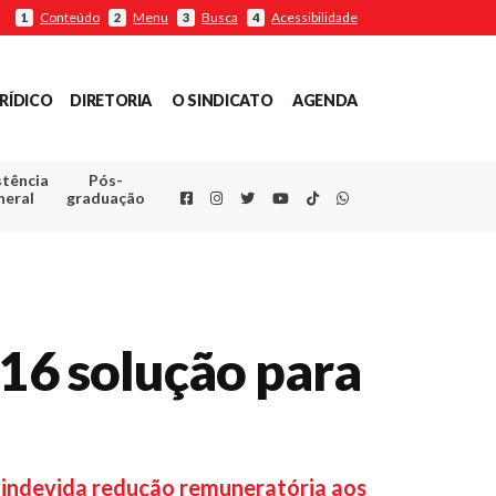
Conteúdo
Menu
Busca
Acessibilidade
1
2
3
4
RÍDICO
DIRETORIA
O SINDICATO
AGENDA
stência
Pós-
Facebook
Instagram
Twitter
Youtube
TikTok
Whatsapp
neral
graduação
416 solução para
 indevida redução remuneratória aos